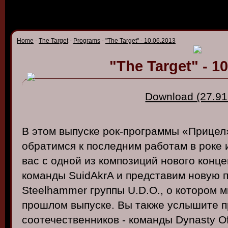
Home
-
The Target
-
Programs
-
"The Target" - 10.06.2013
"The Target" - 1
Download (27.91
В этом выпуске рок-программы «Прицел
обратимся к последним работам в роке
вас с одной из композиций нового конц
команды SuidAkrA и представим новую 
Steelhammer группы U.D.O., о котором 
прошлом выпуске. Вы также услышите п
соотечественников - команды Dynasty O