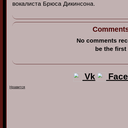
в
окалиста
Брюса
Дикинсона
.
Comment
No comments rec
be the first
Vk
Face
Нравится