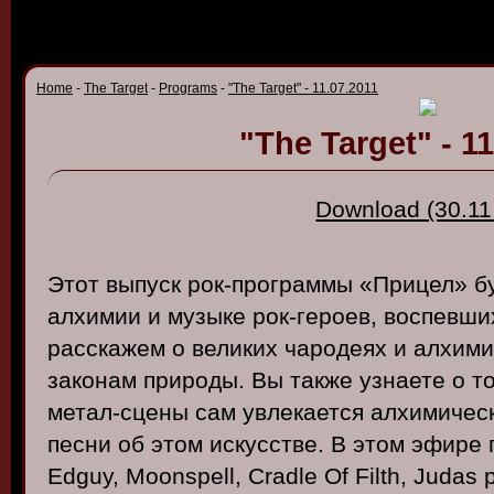
Home
-
The Target
-
Programs
-
"The Target" - 11.07.2011
"The Target" - 1
Download (30.11
Этот
в
ыпуск
рок-программы
«
Прицел
»
б
алхимии
и
музыке
рок-герое
в, в
оспе
вши
расскажем
о в
еликих
чародеях
и
алхими
законам
природы
. Вы
также
узнаете
о то
метал-сцены
сам ув
лекается
алхимичес
песни
об
этом
искусст
ве. В
этом
эфире
Edguy
,
Moonspell
, Cradle Of Filth, Judas 