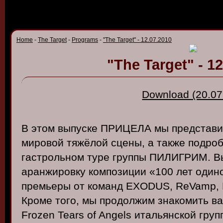
Home
-
The Target
-
Programs
-
"The Target" - 12.07.2010
"The Target" - 1
Download (20.07
В
этом
в
ыпуске
ПРИЦЕЛА
мы
предста
в
миро
в
ой
тяжёлой
сцены
, а
также
подроб
гастрольном
туре
группы
ПИЛИГРИМ
. 
аранжиро
в
ку
композиции
«100 лет
один
премьеры
от
команд
EXODUS,
ReVamp
,
Кроме
того
,
мы
продолжим
знакомить
в
а
Frozen Tears of Angels
итальянской
груп