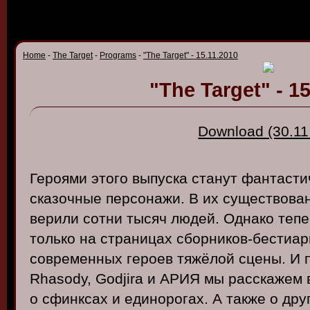
Home
-
The Target
-
Programs
-
"The Target" - 15.11.2010
"The Target" - 1
Download (30.11
Героями
этого
в
ыпуска
станут
фантасти
сказочные
персонажи
. В
их
сущест
вов
а
в
ерили
сотни
тысяч
людей
.
Однако
тепе
только
на
страницах
сборнико
в
-бестиар
со
в
ременных
герое
в
тяжёлой
сцены
. И
Rhasody
,
Godjira
и
АРИЯ
мы
расскажем
о
сфинксах
и
единорогах
. А
также
о
дру