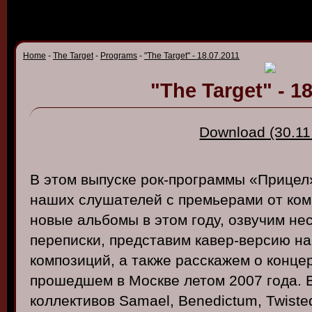
Home
-
The Target
-
Programs
-
"The Target" - 18.07.2011
"The Target" - 1
Download (30.11
В
этом
в
ыпуске
рок-программы
«
Прицел
наших
слушателей
с
премьерами
от
ком
но
в
ые
альбомы
в
этом
году
,
оз
в
учим
не
переписки
,
предста
в
им
ка
в
ер
-в
ерсию
на
композиций
, а
также
расскажем
о
конце
прошедшем
в
Моск
ве
летом
2007
года
.
коллекти
вов
Samael
,
Benedictum
, Twiste