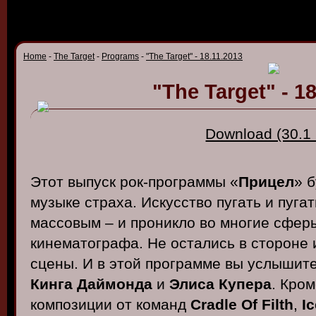
Home
-
The Target
-
Programs
-
"The Target" - 18.11.2013
"The Target" - 1
Download (30.1
Этот выпуск рок-программы «
Прицел
» 
музыке страха. Искусство пугать и пуга
массовым – и проникло во многие сферы
кинематографа. Не остались в стороне 
сцены. И в этой программе вы услышите
Кинга Даймонда
и
Элиса Купера
. Кром
композиции от команд
Cradle Of Filth
,
I