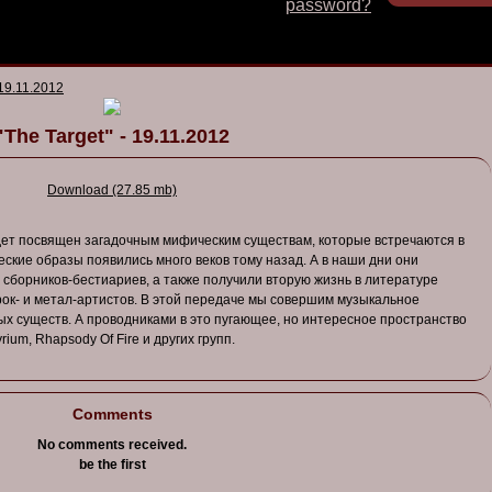
password?
 19.11.2012
"The Target" - 19.11.2012
Download (27.85 mb)
дет посвящен загадочным мифическим существам, которые встречаются в
ские образы появились много веков тому назад. А в наши дни они
 сборников-бестиариев, а также получили вторую жизнь в литературе
рок- и метал-артистов. В этой передаче мы совершим музыкальное
ых существ. А проводниками в это пугающее, но интересное пространство
ium, Rhapsody Of Fire и других групп.
Comments
No comments received.
be the first