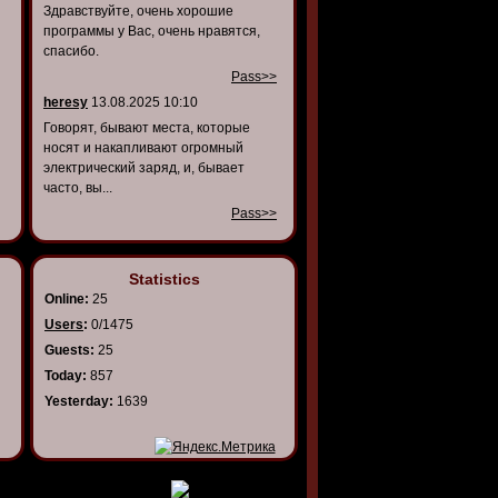
Здравствуйте, очень хорошие
программы у Вас, очень нравятся,
спасибо.
Pass>>
heresy
13.08.2025 10:10
Говорят, бывают места, которые
носят и накапливают огромный
электрический заряд, и, бывает
часто, вы...
Pass>>
Statistics
Online:
25
Users
:
0/1475
Guests:
25
Today:
857
Yesterday:
1639