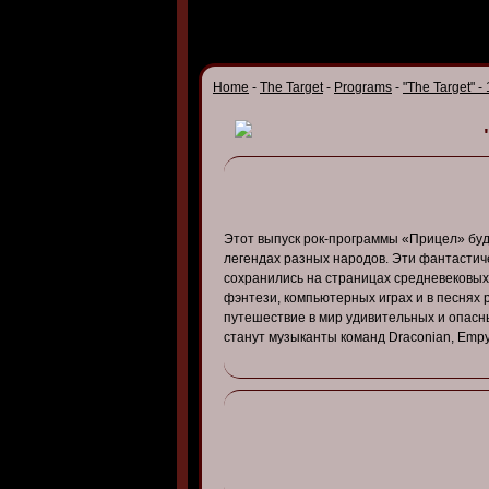
Home
-
The Target
-
Programs
-
"The Target" -
Этот выпуск рок-программы «Прицел» бу
легендах разных народов. Эти фантастиче
сохранились на страницах средневековых
фэнтези, компьютерных играх и в песнях 
путешествие в мир удивительных и опасн
станут музыканты команд Draconian, Empyr