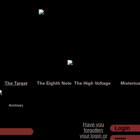
The Target
The Eighth Note
The High Voltage
Misteriu
Archives
Have you
forgotten
your login or