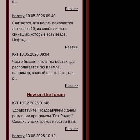
п...
Pass>>
heresy
10.05.2026 09:40
Считается, что нефть появляется
лет через 10, из слоёв листьев
сгнивших, которые есть везде.
Нефть, ...
Pass>>
K-T
10.05.2026 09:04
Часто бывает, что в тех местах, где
располагается газ в земле,
например, водный газ, то есть, газ,
р...
Pass>>
New on the forum
K-T
10.12.2025 01:48
Здравствуйте! Поздравляем с днём
рождения программы "Рок-Радар".
Самых лучших треков и гостей Вам.
Pass>>
heresy
13.08.2025 10:12