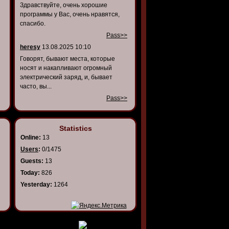
Здравствуйте, очень хорошие
программы у Вас, очень нравятся,
спасибо.
Pass>>
heresy
13.08.2025 10:10
Говорят, бывают места, которые
носят и накапливают огромный
электрический заряд, и, бывает
часто, вы...
Pass>>
Statistics
Online:
13
Users
:
0/1475
Guests:
13
Today:
826
Yesterday:
1264