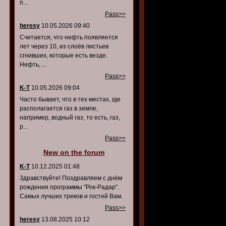
п...
Pass>>
heresy
10.05.2026 09:40
Считается, что нефть появляется
лет через 10, из слоёв листьев
сгнивших, которые есть везде.
Нефть, ...
Pass>>
K-T
10.05.2026 09:04
Часто бывает, что в тех местах, где
располагается газ в земле,
например, водный газ, то есть, газ,
р...
Pass>>
New on the forum
K-T
10.12.2025 01:48
Здравствуйте! Поздравляем с днём
рождения программы "Рок-Радар".
Самых лучших треков и гостей Вам.
Pass>>
heresy
13.08.2025 10:12