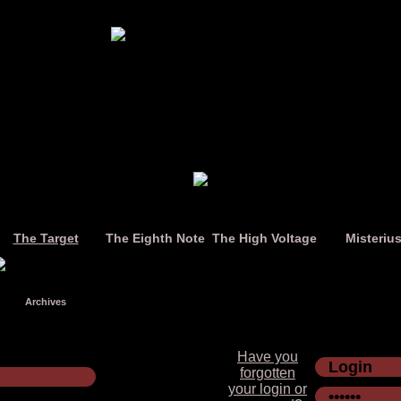
The Target
The Eighth Note
The High Voltage
Misteriu
Archives
Have you
forgotten
your login or