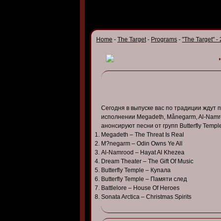
Home
-
The Target
-
Programs
-
"The Target" -
Сегодня в выпуске вас по традиции ждут 
исполнении Megadeth, Månegarm, Al-Namro
анонсируют песни от групп Butterfly Temple 
Megadeth – The Threat Is Real
M?negarm – Odin Owns Ye All
Al-Namrood – Hayat Al Khezea
Dream Theater – The Gift Of Music
Butterfly Temple – Купала
Butterfly Temple – Памяти след
Battlelore – House Of Heroes
Sonata Arctica – Christmas Spirits