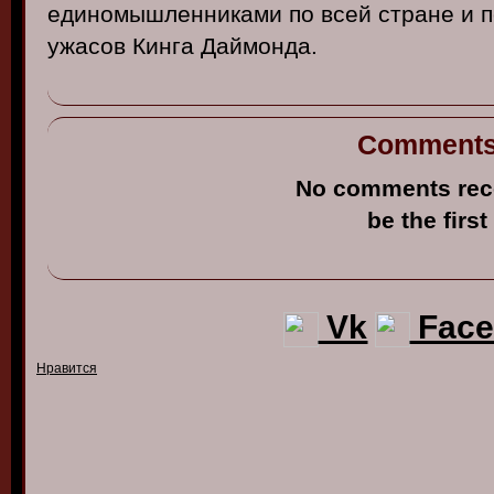
единомышленниками
по
всей
стране
и
п
ужасо
в
Кинга
Даймонда
.
Comment
No comments rec
be the first
Vk
Face
Нравится