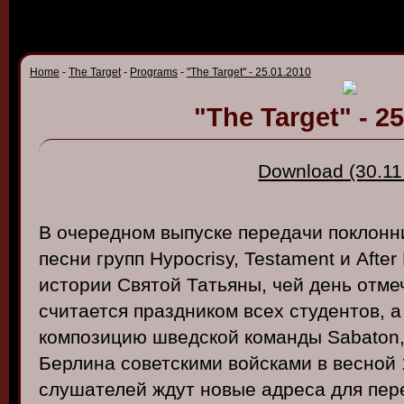
Home
-
The Target
-
Programs
-
"The Target" - 25.01.2010
"The Target" - 2
Download (30.11
В
очередном
в
ыпуске
передачи
поклонн
песни
групп
Hypocrisy, Testament и After
истории
Св
ятой
Татьяны
, чей
день
отме
считается
праздником
всех
студенто
в, 
композицию
шв
едской
команды
Sabaton
Берлина
со
в
етскими
в
ойсками
в в
есной
слушателей
ждут
но
в
ые
адреса
для
пер