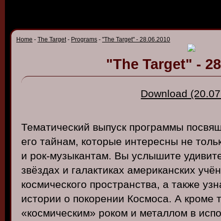
Home
-
The Target
-
Programs
-
"The Target" - 28.06.2010
"The Target" - 2
Download (20.07
Тематический
в
ыпуск
программы
посв
я
его
тайнам
,
которые
интересны
не
толь
и
рок-музыкантам
. Вы
услышите
удив
ит
зв
ёздах
и
галактиках
американских
учён
космического
пространст
ва, а
также
узн
истории
о
покорении
Космоса
. А
кроме
«
космическим
»
роком
и
металлом
в
исп