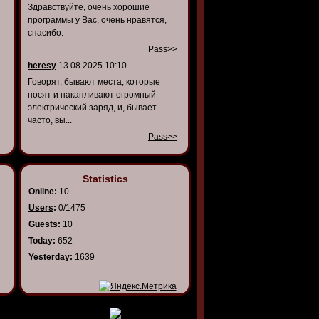
Здравствуйте, очень хорошие
программы у Вас, очень нравятся,
спасибо.
Pass>>
heresy
13.08.2025 10:10
Говорят, бывают места, которые
носят и накапливают огромный
электрический заряд, и, бывает
часто, вы...
Pass>>
Statistics
Online:
10
Users
:
0/1475
Guests:
10
Today:
652
Yesterday:
1639