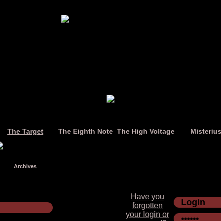
The Target
The Eighth Note
The High Voltage
Misteriu
Archives
Have you
forgotten
your login or