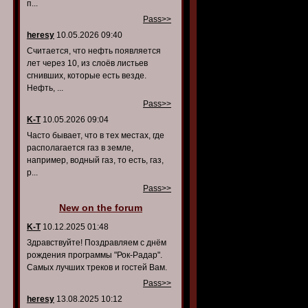
п...
Pass>>
heresy
10.05.2026 09:40
Считается, что нефть появляется
лет через 10, из слоёв листьев
сгнивших, которые есть везде.
Нефть, ...
Pass>>
K-T
10.05.2026 09:04
Часто бывает, что в тех местах, где
располагается газ в земле,
например, водный газ, то есть, газ,
р...
Pass>>
New on the forum
K-T
10.12.2025 01:48
Здравствуйте! Поздравляем с днём
рождения программы "Рок-Радар".
Самых лучших треков и гостей Вам.
Pass>>
heresy
13.08.2025 10:12