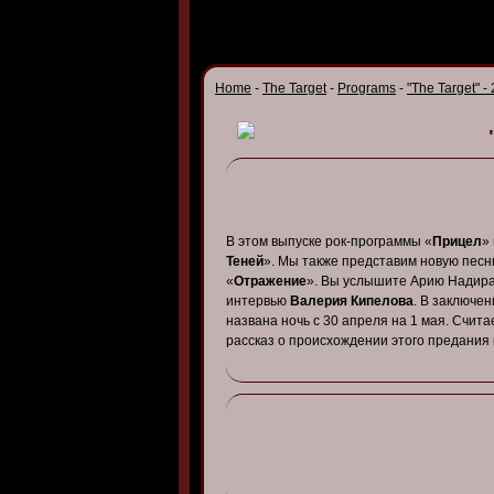
Home
-
The Target
-
Programs
-
"The Target" -
В этом выпуске рок-программы «
Прицел
»
Теней
». Мы также представим новую пес
«
Отражение
». Вы услышите Арию Надира
интервью
Валерия Кипелова
. В заключе
названа ночь с 30 апреля на 1 мая. Счит
рассказ о происхождении этого предания 