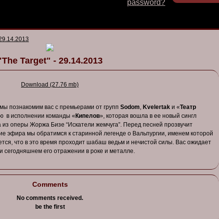
password?
 29.14.2013
"The Target" - 29.14.2013
Download (27.76 mb)
 мы познакомим вас с премьерами от групп
Sodom
,
Kvelertak
и «
Театр
ню в исполнении команды «
Кипелов
», которая вошла в ее новый сингл
 из оперы Жоржа Бизе “Искатели жемчуга”. Перед песней прозвучит
ние эфира мы обратимся к старинной легенде о Вальпургии, именем которой
ается, что в это время проходит шабаш ведьм и нечистой силы. Вас ожидает
и сегодняшнем его отражении в роке и металле.
Comments
No comments received.
be the first