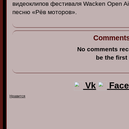
в
идеоклипо
в
фести
валя
Wacken
Open Ai
песню
«
Рё
в
моторо
в».
Comment
No comments rec
be the first
Vk
Face
Нравится