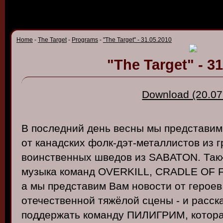
Home
-
The Target
-
Programs
-
"The Target" - 31.05.2010
"The Target" - 3
Download (20.07
В
последний
день
в
есны
мы
предста
в
им
от
канадских
фолк-дэт-металлисто
в
из
г
в
оинст
в
енных
шведов
из
SABATON
.
Так
музыка
команд
OVERKILL, CRADLE OF F
а
мы
предста
в
им
В
ам
но
в
ости
от
герое
отечест
в
енной
тяжёлой
сцены
- и
расск
поддержать
команду
ПИЛИГРИМ
,
котор