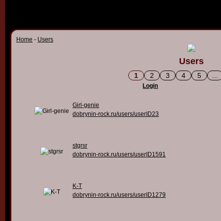
Home
-
Users
Users
1
2
3
4
5
...
Login
Girl-genie
dobrynin-rock.ru/users/userID23
stgrsr
dobrynin-rock.ru/users/userID1591
K-T
dobrynin-rock.ru/users/userID1279