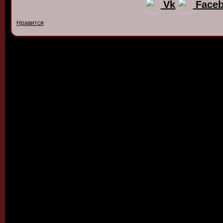
Vk
Face
Нравится