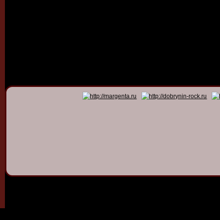
© 2011 - 2026
Dmitry Dob
All rights 