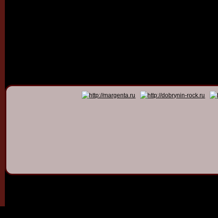
© 2011 - 2026
Dmitry Dob
All rights 