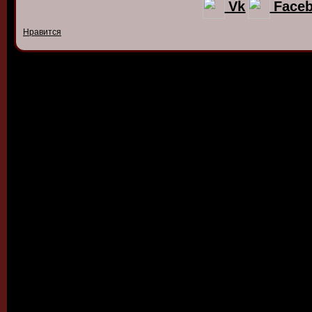
Vk
Face
Нравится