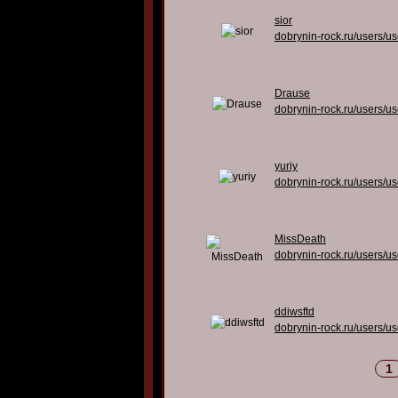
sior
dobrynin-rock.ru/users/u
Drause
dobrynin-rock.ru/users/u
yuriy
dobrynin-rock.ru/users/u
MissDeath
dobrynin-rock.ru/users/u
ddiwsftd
dobrynin-rock.ru/users/u
1