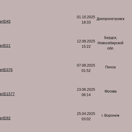
01.10.2025
Днепропетровск
serID45
18:33
Бердск,
12.08.2025
Новосибирской
serID21
15:22
обл.
07.08.2025
Пенза
serID376
01:52
23.06.2025
Москва
serID1577
06:14
25.04.2025
г. Воронеж
serID92
03:02