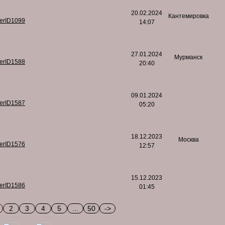
20.02.2024
Кантемировка
serID1099
14:07
27.01.2024
Мурманск
serID1588
20:40
09.01.2024
serID1587
05:20
18.12.2023
Москва
serID1576
12:57
15.12.2023
serID1586
01:45
2
3
4
5
...
50
->