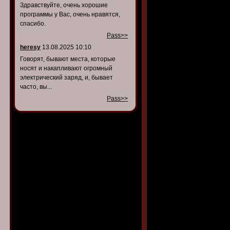
Здравствуйте, очень хорошие
программы у Вас, очень нравятся,
спасибо.
Pass>>
heresy
13.08.2025 10:10
Говорят, бывают места, которые
носят и накапливают огромный
электрический заряд, и, бывает
часто, вы...
Pass>>