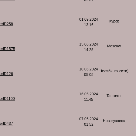
05:07
01.09.2024
Курск
serID258
13:16
15.06.2024
Moscow
serID1575
14:25
10.06.2024
Челябинск-сити)
serID126
05:05
16.05.2024
Ташкент
serID1100
11:45
07.05.2024
Новокузнецк
serID437
01:52