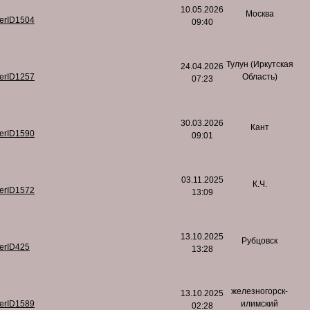
10.05.2026
Москва
serID1504
09:40
Тулун (Иркутская
24.04.2026
serID1257
Область)
07:23
30.03.2026
Кант
serID1590
09:01
03.11.2025
К.Ч.
serID1572
13:09
13.10.2025
Рубцовск
serID425
13:28
железногорск-
13.10.2025
serID1589
илимский
02:28