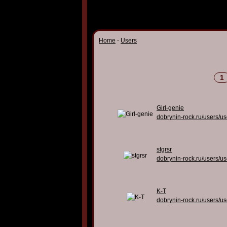
Home
-
Users
1
Girl-genie
dobrynin-rock.ru/users/u
stgrsr
dobrynin-rock.ru/users/u
K-T
dobrynin-rock.ru/users/u