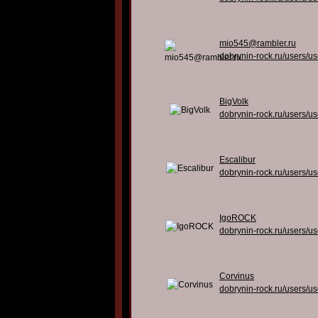
mio545@rambler.ru
dobrynin-rock.ru/users/u
BigVolk
dobrynin-rock.ru/users/u
Escalibur
dobrynin-rock.ru/users/u
IgoROCK
dobrynin-rock.ru/users/u
Corvinus
dobrynin-rock.ru/users/u