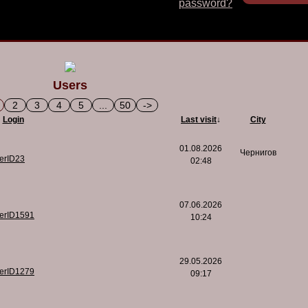
password?
Users
2
3
4
5
...
50
->
Login
Last visit
↓
City
01.08.2026
Чернигов
serID23
02:48
07.06.2026
serID1591
10:24
29.05.2026
serID1279
09:17