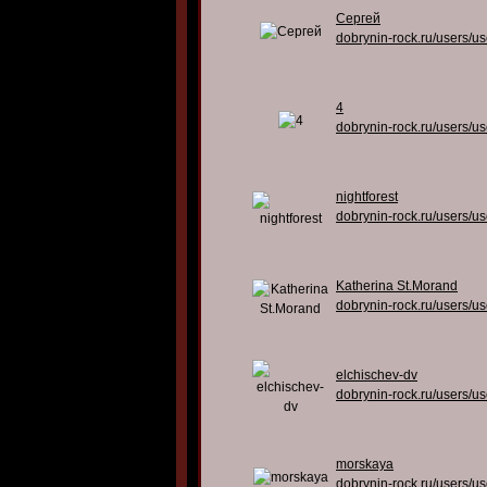
Сергей
dobrynin-rock.ru/users/u
4
dobrynin-rock.ru/users/u
nightforest
dobrynin-rock.ru/users/u
Katherina St.Morand
dobrynin-rock.ru/users/u
elchischev-dv
dobrynin-rock.ru/users/u
morskaya
dobrynin-rock.ru/users/u