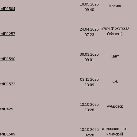
10.05.2026
Москва
serID1504
09:40
Тулун (Иркутская
24.04.2026
serID1257
Область)
07:23
30.03.2026
Кант
serID1590
09:01
03.11.2025
К.Ч.
serID1572
13:09
13.10.2025
Рубцовск
serID425
13:28
железногорск-
13.10.2025
serID1589
илимский
02:28