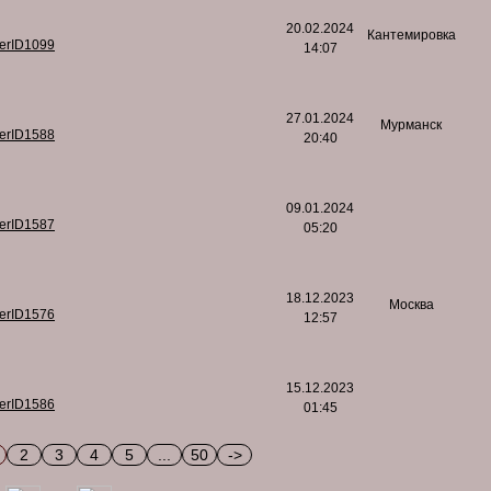
20.02.2024
Кантемировка
serID1099
14:07
27.01.2024
Мурманск
serID1588
20:40
09.01.2024
serID1587
05:20
18.12.2023
Москва
serID1576
12:57
15.12.2023
serID1586
01:45
2
3
4
5
...
50
->