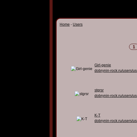
Home
-
Users
1
Girl-genie
dobrynin-rock.ru/users/u
stgrsr
dobrynin-rock.ru/users/u
K-T
dobrynin-rock.ru/users/u