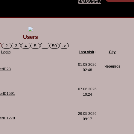
password?
Users
2
3
4
5
...
50
->
Login
Last visit
↓
City
01.08.2026
Чернигов
serID23
02:48
07.06.2026
serID1591
10:24
29.05.2026
serID1279
09:17