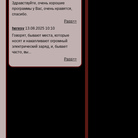
Здравствуйте, очень хорошие
программы у Вас, очень нравятся,
спасибо.
Pass>>
heresy
13.08.2025 10:10
Говорят, бывают места, которые
носят и накапливают огромный
электрический заряд, и, бывает
часто, вы...
Pass>>