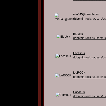
mio545@rambler.ru
dobrynin-rock.ru/users/u
BigVolk
dobrynin-rock.ru/users/u
Escalibur
dobrynin-rock.ru/users/u
IgoROCK
dobrynin-rock.ru/users/u
Corvinus
dobrynin-rock.ru/users/u