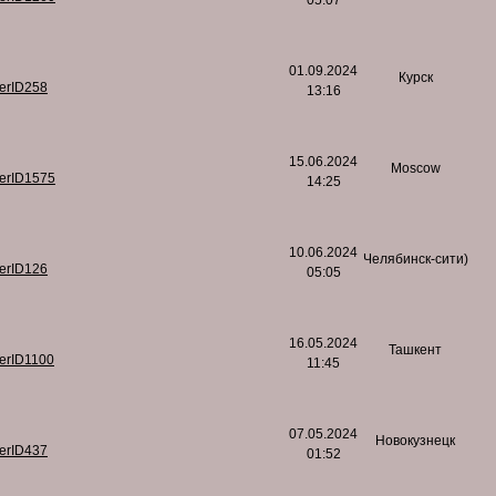
05:07
01.09.2024
Курск
serID258
13:16
15.06.2024
Moscow
serID1575
14:25
10.06.2024
Челябинск-сити)
serID126
05:05
16.05.2024
Ташкент
serID1100
11:45
07.05.2024
Новокузнецк
serID437
01:52