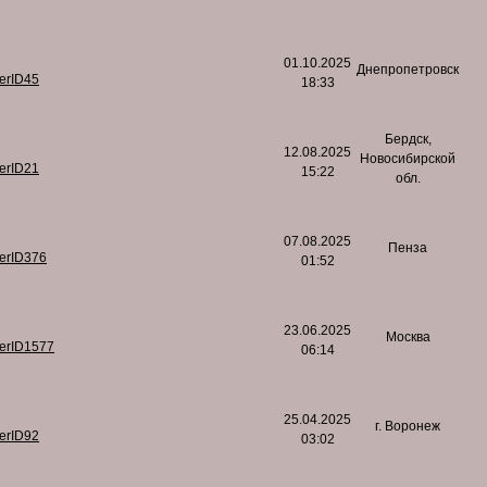
01.10.2025
Днепропетровск
serID45
18:33
Бердск,
12.08.2025
Новосибирской
serID21
15:22
обл.
07.08.2025
Пенза
serID376
01:52
23.06.2025
Москва
serID1577
06:14
25.04.2025
г. Воронеж
serID92
03:02