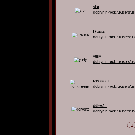
sior
dobrynin-rock.ru/users/u
Drause
dobrynin-rock.ru/users/u
yuriy
dobrynin-rock.ru/users/u
MissDeath
dobrynin-rock.ru/users/u
ddiwsftd
dobrynin-rock.ru/users/u
1