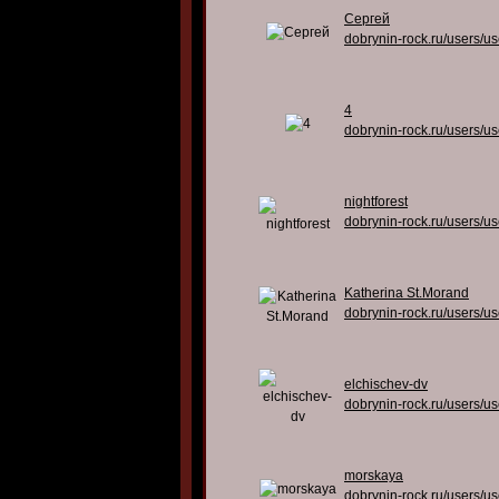
Сергей
dobrynin-rock.ru/users/u
4
dobrynin-rock.ru/users/u
nightforest
dobrynin-rock.ru/users/u
Katherina St.Morand
dobrynin-rock.ru/users/u
elchischev-dv
dobrynin-rock.ru/users/u
morskaya
dobrynin-rock.ru/users/u