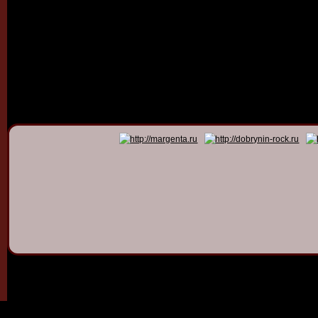
© 2011 - 2026
Dmitry Dob
All rights 