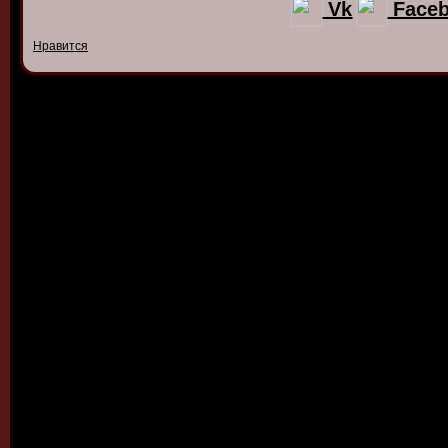
Vk
Face
Нравится