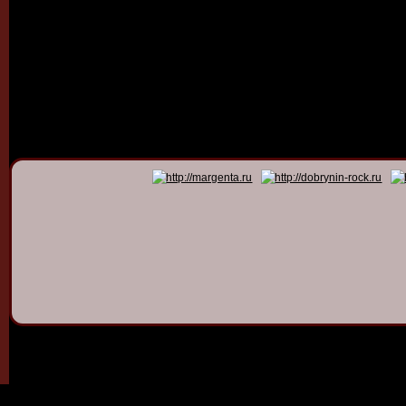
© 2011 - 2026
Dmitry Dob
All rights 