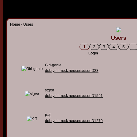
Home
-
Users
Users
1
2
3
4
5
...
Login
Girl-genie
dobrynin-rock.ru/users/userID23
stgrsr
dobrynin-rock.ru/users/userID1591
K-T
dobrynin-rock.ru/users/userID1279