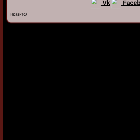
Vk
Face
Нравится