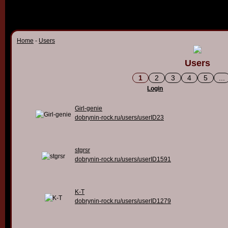
Home
-
Users
Users
1
2
3
4
5
...
Login
Girl-genie
dobrynin-rock.ru/users/userID23
stgrsr
dobrynin-rock.ru/users/userID1591
K-T
dobrynin-rock.ru/users/userID1279