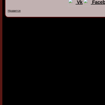
Vk
Face
Нравится