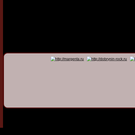
© 2011 - 2026
Dmitry Dob
All rights 