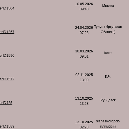
10.05.2026
Москва
serID1504
09:40
Тулун (Иркутская
24.04.2026
serID1257
Область)
07:23
30.03.2026
Кант
serID1590
09:01
03.11.2025
К.Ч.
serID1572
13:09
13.10.2025
Рубцовск
serID425
13:28
железногорск-
13.10.2025
serID1589
илимский
02:28