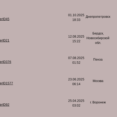
01.10.2025
Днепропетровск
serID45
18:33
Бердск,
12.08.2025
Новосибирской
serID21
15:22
обл.
07.08.2025
Пенза
serID376
01:52
23.06.2025
Москва
serID1577
06:14
25.04.2025
г. Воронеж
serID92
03:02