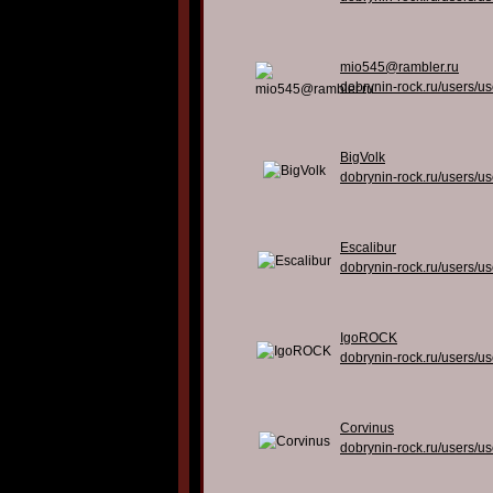
mio545@rambler.ru
dobrynin-rock.ru/users/u
BigVolk
dobrynin-rock.ru/users/u
Escalibur
dobrynin-rock.ru/users/u
IgoROCK
dobrynin-rock.ru/users/u
Corvinus
dobrynin-rock.ru/users/u