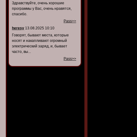
Здравствуйте, очень хорошие
программы у Вас, очень нравятся,
спасибо.
Pass>>
heresy
13.08.2025 10:10
Говорят, бывают места, которые
носят и накапливают огромный
электрический заряд, и, бывает
часто, вы...
Pass>>