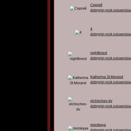
Сергей
dobrynin-rock.ru/users/u
4
dobrynin-rock.ru/users/u
nightforest
dobrynin-rock.ru/users/u
Katherina St.Morand
dobrynin-rock.ru/users/u
elchischev-dv
dobrynin-rock.ru/users/u
morskaya
dobrynin-rock.ru/users/u