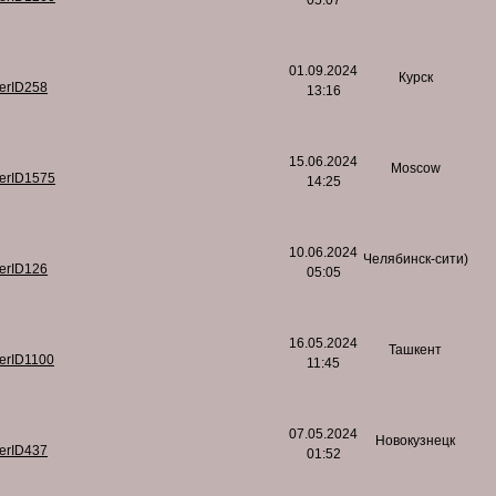
05:07
01.09.2024
Курск
serID258
13:16
15.06.2024
Moscow
serID1575
14:25
10.06.2024
Челябинск-сити)
serID126
05:05
16.05.2024
Ташкент
serID1100
11:45
07.05.2024
Новокузнецк
serID437
01:52