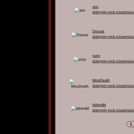
sior
dobrynin-rock.ru/users/u
Drause
dobrynin-rock.ru/users/u
yuriy
dobrynin-rock.ru/users/u
MissDeath
dobrynin-rock.ru/users/u
ddiwsftd
dobrynin-rock.ru/users/u
1