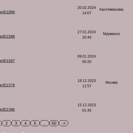
20.02.2024
Кантемировка
serID1099
14:07
27.01.2024
Мурманск
serID1588
20:40
09.01.2024
serID1587
05:20
18.12.2023
Москва
serID1576
12:57
15.12.2023
serID1586
01:45
2
3
4
5
...
50
->