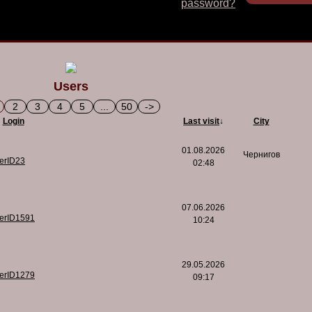
password?
Users
2
3
4
5
...
50
->
Login
Last visit
↓
City
01.08.2026
Чернигов
serID23
02:48
07.06.2026
serID1591
10:24
29.05.2026
serID1279
09:17