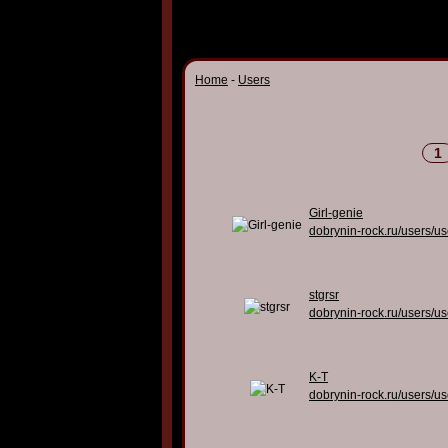
Home
-
Users
1
Girl-genie
dobrynin-rock.ru/users/u
stgrsr
dobrynin-rock.ru/users/u
K-T
dobrynin-rock.ru/users/u