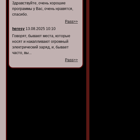
Здравствуйте, очень хорошие
программы у Вас, очень нравятся,
спасибо.
Pass>>
heresy
13.08.2025 10:10
Говорят, бывают места, которые
носят и накапливают огромный
электрический заряд, и, бывает
часто, вы...
Pass>>