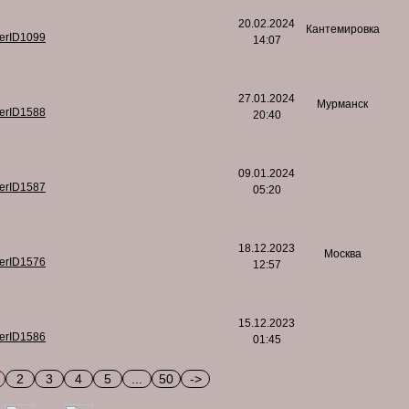
20.02.2024
Кантемировка
serID1099
14:07
27.01.2024
Мурманск
serID1588
20:40
09.01.2024
serID1587
05:20
18.12.2023
Москва
serID1576
12:57
15.12.2023
serID1586
01:45
2
3
4
5
...
50
->