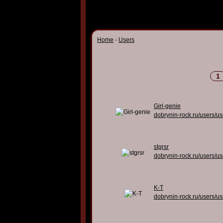
Home
-
Users
1
Girl-genie
dobrynin-rock.ru/users/u
stgrsr
dobrynin-rock.ru/users/u
K-T
dobrynin-rock.ru/users/u