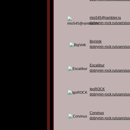
mio545@rambler.ru
dobrynin-rock.ru/users/u
BigVolk
dobrynin-rock.ru/users/u
Escalibur
dobrynin-rock.ru/users/u
IgoROCK
dobrynin-rock.ru/users/u
Corvinus
dobrynin-rock.ru/users/u