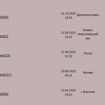
01.10.2025
Днепропетровск
serID45
18:33
Бердск,
12.08.2025
Новосибирской
serID21
15:22
обл.
07.08.2025
Пенза
serID376
01:52
23.06.2025
Москва
serID1577
06:14
25.04.2025
г. Воронеж
serID92
03:02