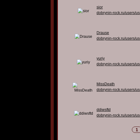
sior
dobrynin-rock.ru/users/u
Drause
dobrynin-rock.ru/users/u
yuriy
dobrynin-rock.ru/users/u
MissDeath
dobrynin-rock.ru/users/u
ddiwsftd
dobrynin-rock.ru/users/u
1