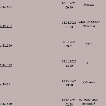
10.05.2026
Москва
serID1504
09:40
Тулун (Иркутская
24.04.2026
serID1257
Область)
07:23
30.03.2026
Кант
serID1590
09:01
03.11.2025
К.Ч.
serID1572
13:09
13.10.2025
Рубцовск
serID425
13:28
железногорск-
13.10.2025
serID1589
илимский
02:28