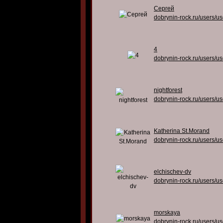
Сергей
dobrynin-rock.ru/users/u
4
dobrynin-rock.ru/users/u
nightforest
dobrynin-rock.ru/users/u
Katherina St.Morand
dobrynin-rock.ru/users/u
elchischev-dv
dobrynin-rock.ru/users/u
morskaya
dobrynin-rock.ru/users/u