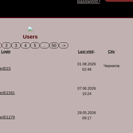
password?
Users
2
3
4
5
...
50
->
Login
Last visit
↓
City
01.08.2026
Чернигов
serID23
02:48
07.06.2026
serID1591
10:24
29.05.2026
serID1279
09:17