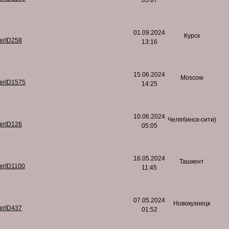
05:07
01.09.2024
Курск
serID258
13:16
15.06.2024
Moscow
serID1575
14:25
10.06.2024
Челябинск-сити)
serID126
05:05
16.05.2024
Ташкент
serID1100
11:45
07.05.2024
Новокузнецк
serID437
01:52