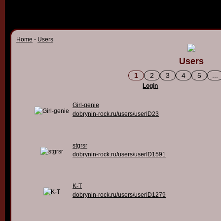
Home
-
Users
Users
1
2
3
4
5
...
Login
Girl-genie
dobrynin-rock.ru/users/userID23
stgrsr
dobrynin-rock.ru/users/userID1591
K-T
dobrynin-rock.ru/users/userID1279