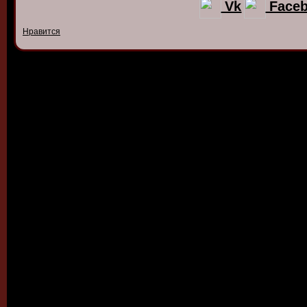
Vk
Face
Нравится