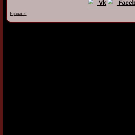
Vk
Face
Нравится