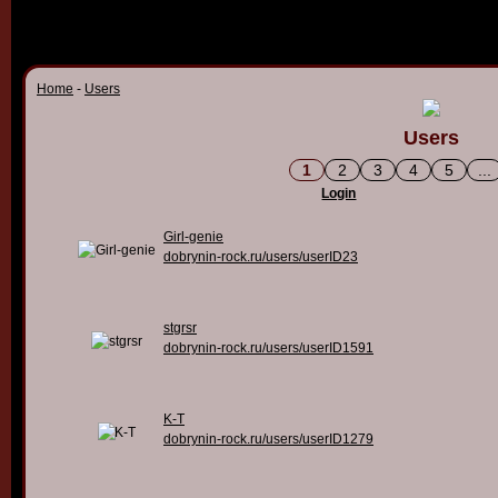
Home
-
Users
Users
1
2
3
4
5
...
Login
Girl-genie
dobrynin-rock.ru/users/userID23
stgrsr
dobrynin-rock.ru/users/userID1591
K-T
dobrynin-rock.ru/users/userID1279