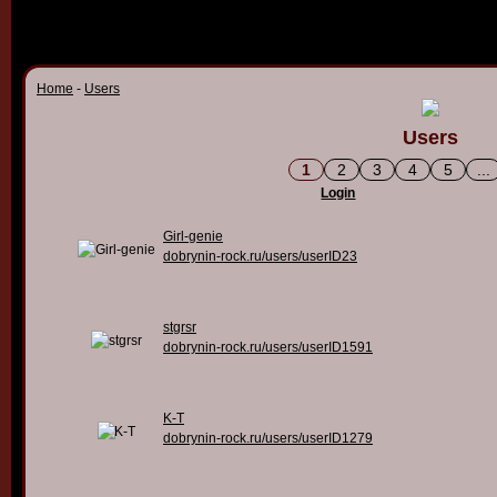
Home
-
Users
Users
1
2
3
4
5
...
Login
Girl-genie
dobrynin-rock.ru/users/userID23
stgrsr
dobrynin-rock.ru/users/userID1591
K-T
dobrynin-rock.ru/users/userID1279