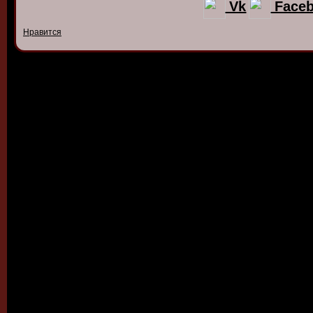
Vk
Face
Нравится