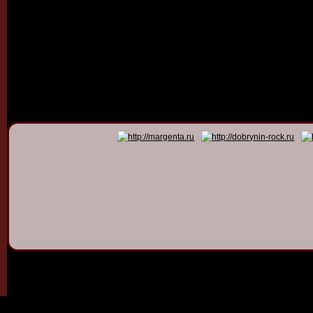
© 2011 - 2026
Dmitry Dob
All rights 