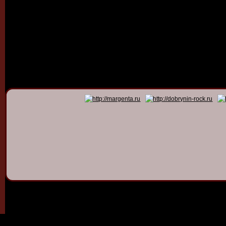
© 2011 - 2026
Dmitry Dob
All rights 