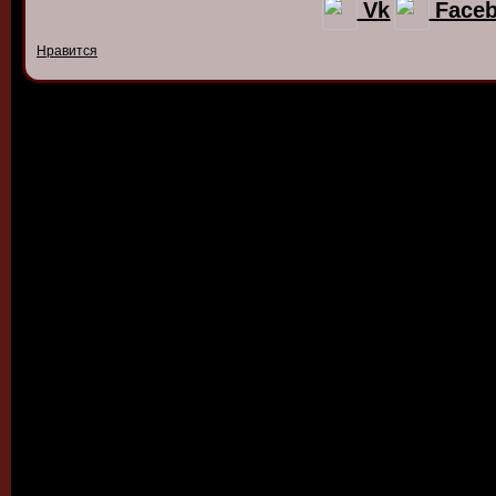
Vk
Face
Нравится