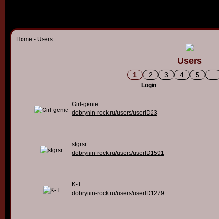
Home
-
Users
Users
1
2
3
4
5
...
Login
Girl-genie
dobrynin-rock.ru/users/userID23
stgrsr
dobrynin-rock.ru/users/userID1591
K-T
dobrynin-rock.ru/users/userID1279