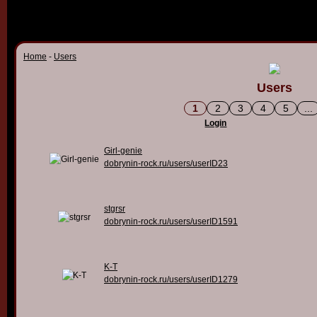
Home
-
Users
Users
1
2
3
4
5
...
Login
Girl-genie
dobrynin-rock.ru/users/userID23
stgrsr
dobrynin-rock.ru/users/userID1591
K-T
dobrynin-rock.ru/users/userID1279