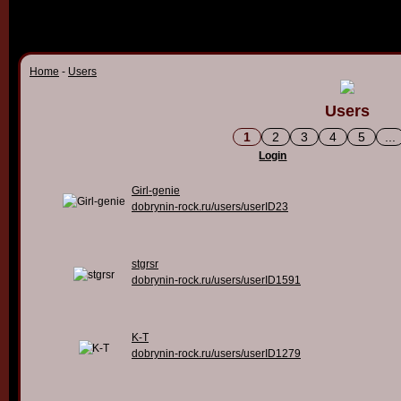
Home
-
Users
Users
1
2
3
4
5
...
Login
Girl-genie
dobrynin-rock.ru/users/userID23
stgrsr
dobrynin-rock.ru/users/userID1591
K-T
dobrynin-rock.ru/users/userID1279