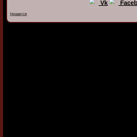
Vk
Face
Нравится