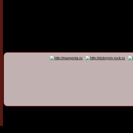
© 2011 - 2026
Dmitry Dob
All rights 