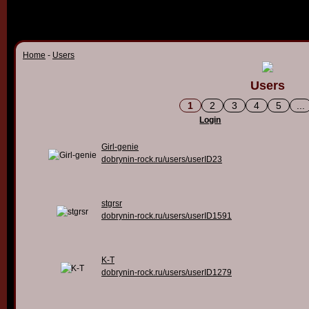
Home
-
Users
Users
1
2
3
4
5
...
Login
Girl-genie
dobrynin-rock.ru/users/userID23
stgrsr
dobrynin-rock.ru/users/userID1591
K-T
dobrynin-rock.ru/users/userID1279