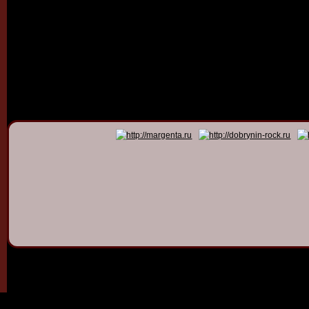
© 2011 - 2026
Dmitry Dob
All rights 