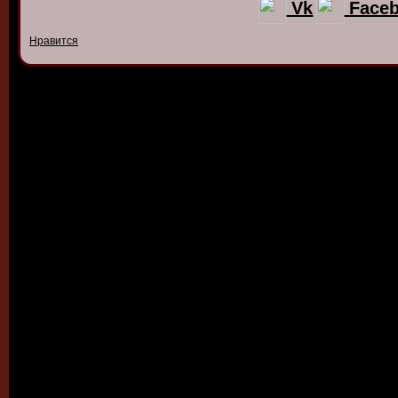
Vk
Face
Нравится