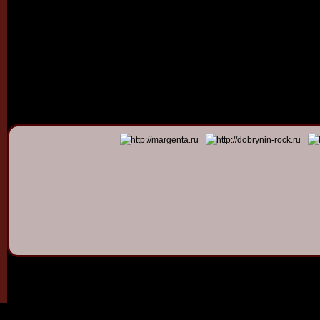
© 2011 - 2026
Dmitry Dob
All rights 