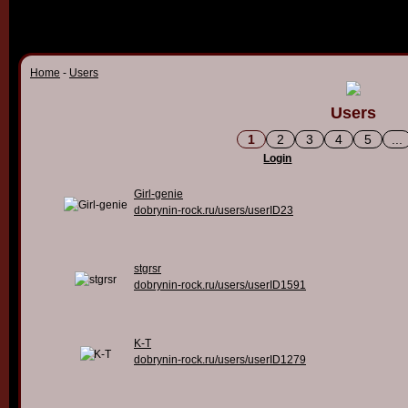
Home
-
Users
Users
1
2
3
4
5
...
Login
Girl-genie
dobrynin-rock.ru/users/userID23
stgrsr
dobrynin-rock.ru/users/userID1591
K-T
dobrynin-rock.ru/users/userID1279