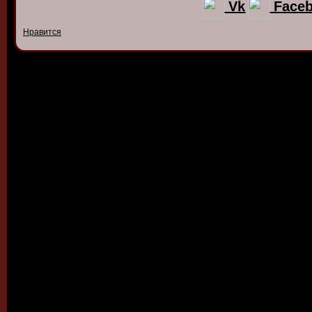
Vk
Face
Нравится