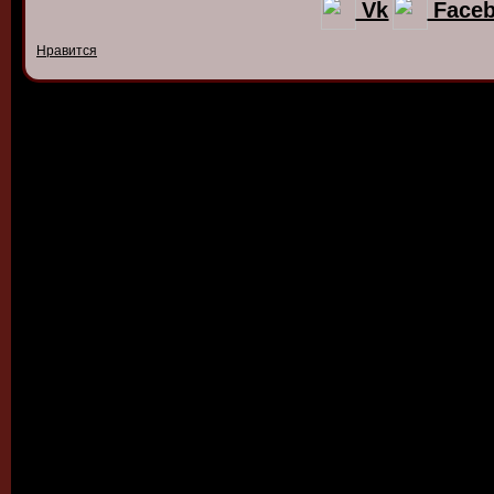
Vk
Face
Нравится