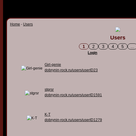
Home
-
Users
Users
1
2
3
4
5
...
Login
Girl-genie
dobrynin-rock.ru/users/userID23
stgrsr
dobrynin-rock.ru/users/userID1591
K-T
dobrynin-rock.ru/users/userID1279