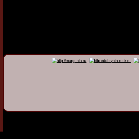
© 2011 - 2026
Dmitry Dob
All rights 