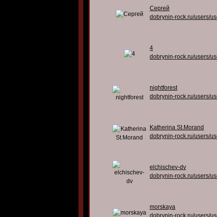
Сергей
dobrynin-rock.ru/users/u
4
dobrynin-rock.ru/users/u
nightforest
dobrynin-rock.ru/users/u
Katherina St.Morand
dobrynin-rock.ru/users/u
elchischev-dv
dobrynin-rock.ru/users/u
morskaya
dobrynin-rock.ru/users/u