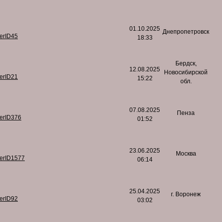
01.10.2025
Днепропетровск
serID45
18:33
Бердск,
12.08.2025
Новосибирской
serID21
15:22
обл.
07.08.2025
Пенза
serID376
01:52
23.06.2025
Москва
serID1577
06:14
25.04.2025
г. Воронеж
serID92
03:02