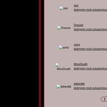
sior
dobrynin-rock.ru/users/u
Drause
dobrynin-rock.ru/users/u
yuriy
dobrynin-rock.ru/users/u
MissDeath
dobrynin-rock.ru/users/u
ddiwsftd
dobrynin-rock.ru/users/u
1