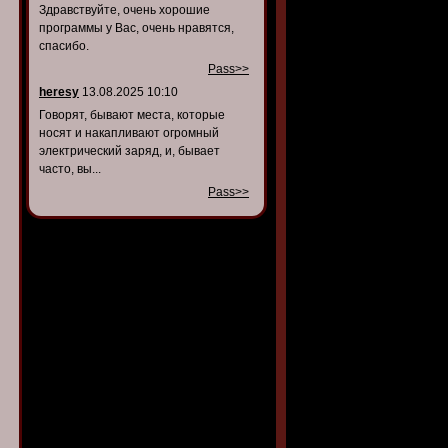
Здравствуйте, очень хорошие
программы у Вас, очень нравятся,
спасибо.
Pass>>
heresy
13.08.2025 10:10
Говорят, бывают места, которые
носят и накапливают огромный
электрический заряд, и, бывает
часто, вы...
Pass>>