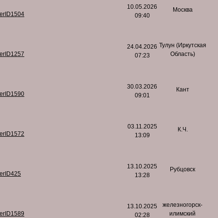
10.05.2026
Москва
serID1504
09:40
Тулун (Иркутская
24.04.2026
serID1257
Область)
07:23
30.03.2026
Кант
serID1590
09:01
03.11.2025
К.Ч.
serID1572
13:09
13.10.2025
Рубцовск
serID425
13:28
железногорск-
13.10.2025
serID1589
илимский
02:28