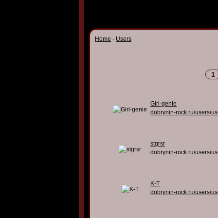
Home
-
Users
1
Girl-genie
dobrynin-rock.ru/users/u
stgrsr
dobrynin-rock.ru/users/u
K-T
dobrynin-rock.ru/users/u