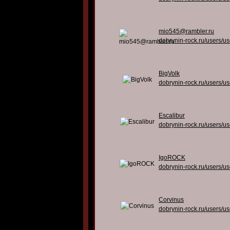
mio545@rambler.ru
dobrynin-rock.ru/users/u
BigVolk
dobrynin-rock.ru/users/u
Escalibur
dobrynin-rock.ru/users/u
IgoROCK
dobrynin-rock.ru/users/u
Corvinus
dobrynin-rock.ru/users/u