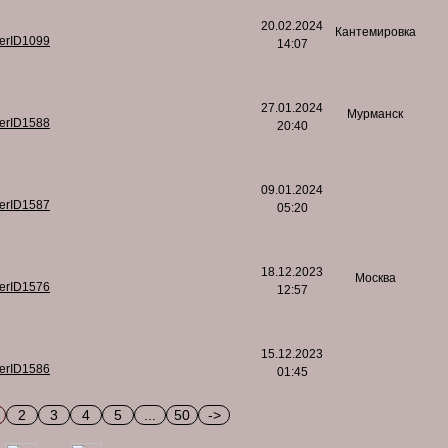
20.02.2024
Кантемировка
serID1099
14:07
27.01.2024
Мурманск
serID1588
20:40
09.01.2024
serID1587
05:20
18.12.2023
Москва
serID1576
12:57
15.12.2023
serID1586
01:45
2
3
4
5
...
50
->