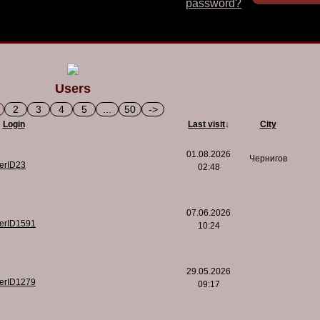
password?
Users
2
3
4
5
...
50
->
Login
Last visit
↓
City
01.08.2026
Чернигов
serID23
02:48
07.06.2026
serID1591
10:24
29.05.2026
serID1279
09:17