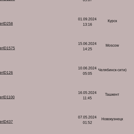
05:07
01.09.2024
Курск
serID258
13:16
15.06.2024
Moscow
serID1575
14:25
10.06.2024
Челябинск-сити)
serID126
05:05
16.05.2024
Ташкент
serID1100
11:45
07.05.2024
Новокузнецк
serID437
01:52