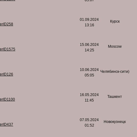
05:07
01.09.2024
Курск
serID258
13:16
15.06.2024
Moscow
serID1575
14:25
10.06.2024
Челябинск-сити)
serID126
05:05
16.05.2024
Ташкент
serID1100
11:45
07.05.2024
Новокузнецк
serID437
01:52