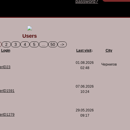
password?
Users
2
3
4
5
...
50
->
Login
Last visit
↓
City
01.08.2026
Чернигов
serID23
02:48
07.06.2026
serID1591
10:24
29.05.2026
serID1279
09:17