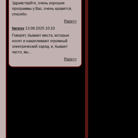
Здравствуйте, очень хорошие
программы у Вас, очень нравятся,
спасибо.
Pass>>
heresy
13.08.2025 10:10
Говорят, бывают места, которые
носят и накапливают огромный
электрический заряд, и, бывает
часто, вы...
Pass>>