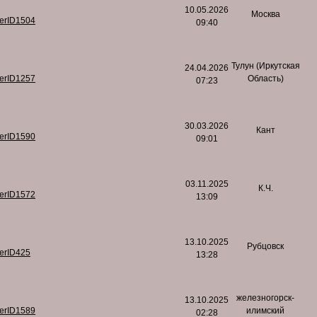
10.05.2026
Москва
serID1504
09:40
Тулун (Иркутская
24.04.2026
serID1257
Область)
07:23
30.03.2026
Кант
serID1590
09:01
03.11.2025
К.Ч.
serID1572
13:09
13.10.2025
Рубцовск
serID425
13:28
железногорск-
13.10.2025
serID1589
илимский
02:28