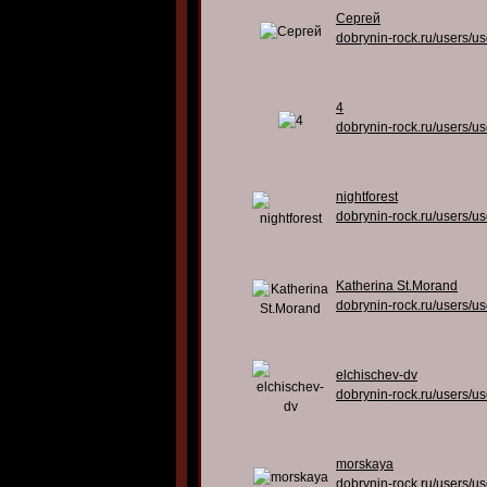
Сергей
dobrynin-rock.ru/users/u
4
dobrynin-rock.ru/users/u
nightforest
dobrynin-rock.ru/users/u
Katherina St.Morand
dobrynin-rock.ru/users/u
elchischev-dv
dobrynin-rock.ru/users/u
morskaya
dobrynin-rock.ru/users/u