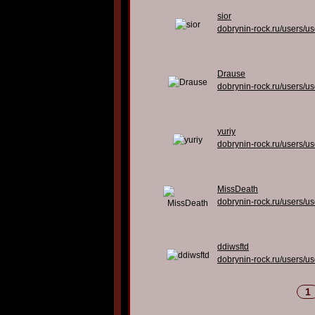
sior
dobrynin-rock.ru/users/u
Drause
dobrynin-rock.ru/users/u
yuriy
dobrynin-rock.ru/users/u
MissDeath
dobrynin-rock.ru/users/u
ddiwsftd
dobrynin-rock.ru/users/u
1