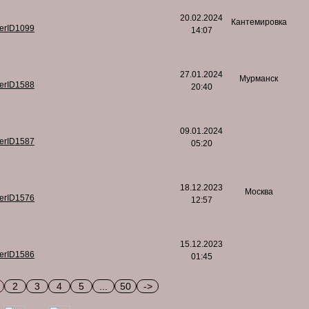
20.02.2024
Кантемировка
serID1099
14:07
27.01.2024
Мурманск
serID1588
20:40
09.01.2024
serID1587
05:20
18.12.2023
Москва
serID1576
12:57
15.12.2023
serID1586
01:45
2
3
4
5
...
50
->