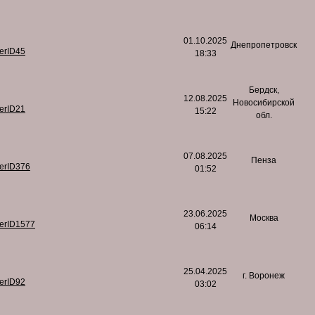
01.10.2025
Днепропетровск
serID45
18:33
Бердск,
12.08.2025
Новосибирской
serID21
15:22
обл.
07.08.2025
Пенза
serID376
01:52
23.06.2025
Москва
serID1577
06:14
25.04.2025
г. Воронеж
serID92
03:02