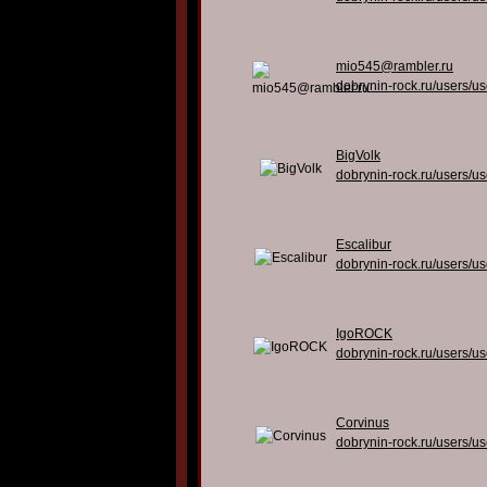
mio545@rambler.ru
dobrynin-rock.ru/users/u
BigVolk
dobrynin-rock.ru/users/u
Escalibur
dobrynin-rock.ru/users/u
IgoROCK
dobrynin-rock.ru/users/u
Corvinus
dobrynin-rock.ru/users/u