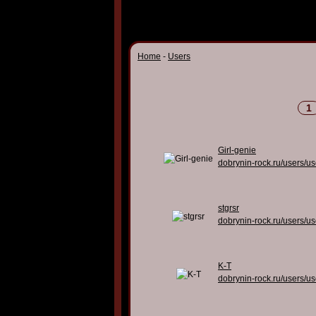
Home
-
Users
1
Girl-genie
dobrynin-rock.ru/users/u
stgrsr
dobrynin-rock.ru/users/u
K-T
dobrynin-rock.ru/users/u