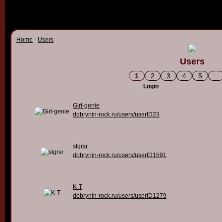
Home
-
Users
Users
1
2
3
4
5
...
Login
Girl-genie
dobrynin-rock.ru/users/userID23
stgrsr
dobrynin-rock.ru/users/userID1591
K-T
dobrynin-rock.ru/users/userID1279