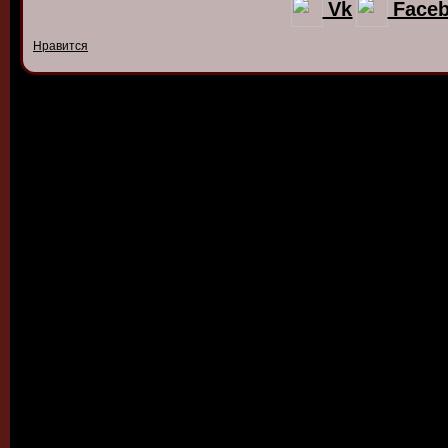
Vk
Face
Нравится