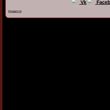
Vk
Face
Нравится