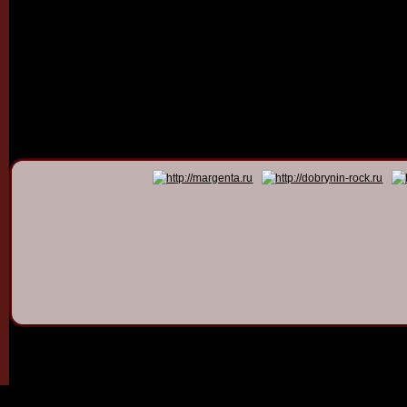
© 2011 - 2026
Dmitry Dob
All rights 