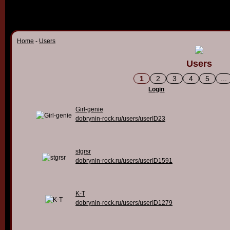
Home
-
Users
Users
1
2
3
4
5
...
Login
Girl-genie
dobrynin-rock.ru/users/userID23
stgrsr
dobrynin-rock.ru/users/userID1591
K-T
dobrynin-rock.ru/users/userID1279