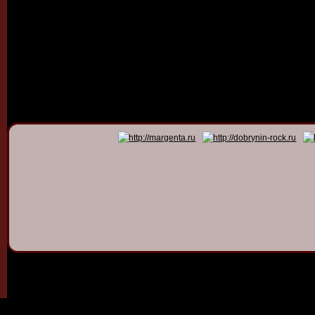
© 2011 - 2026
Dmitry Dob
All rights 