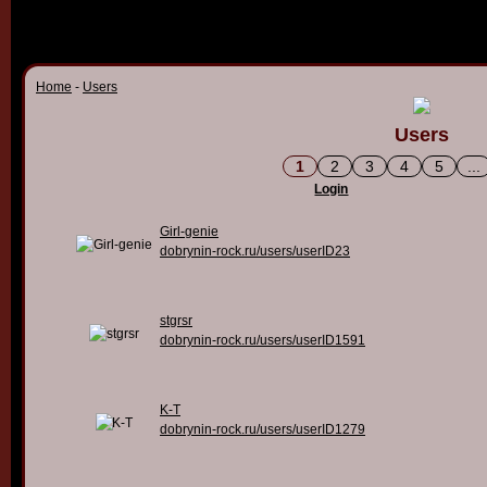
Home
-
Users
Users
1
2
3
4
5
...
Login
Girl-genie
dobrynin-rock.ru/users/userID23
stgrsr
dobrynin-rock.ru/users/userID1591
K-T
dobrynin-rock.ru/users/userID1279