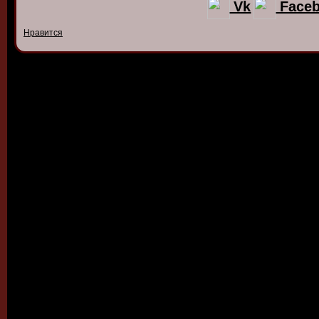
Vk
Face
Нравится