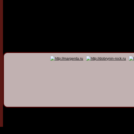
© 2011 - 2026
Dmitry Dob
All rights 