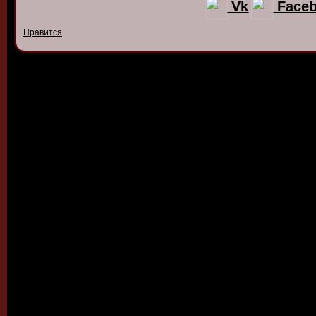
Vk
Face
Нравится