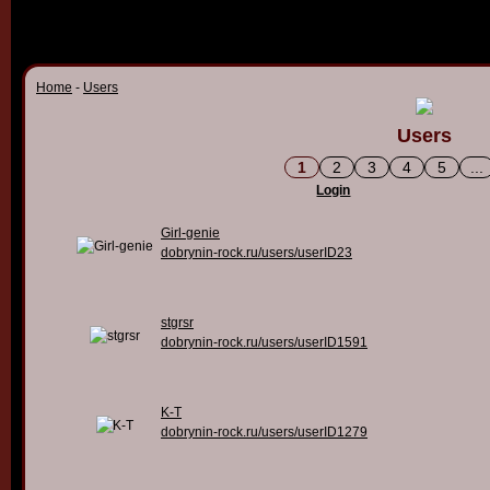
Home
-
Users
Users
1
2
3
4
5
...
Login
Girl-genie
dobrynin-rock.ru/users/userID23
stgrsr
dobrynin-rock.ru/users/userID1591
K-T
dobrynin-rock.ru/users/userID1279