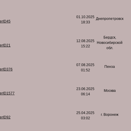
01.10.2025
Днепропетровск
serID45
18:33
Бердск,
12.08.2025
Новосибирской
serID21
15:22
обл.
07.08.2025
Пенза
serID376
01:52
23.06.2025
Москва
serID1577
06:14
25.04.2025
г. Воронеж
serID92
03:02