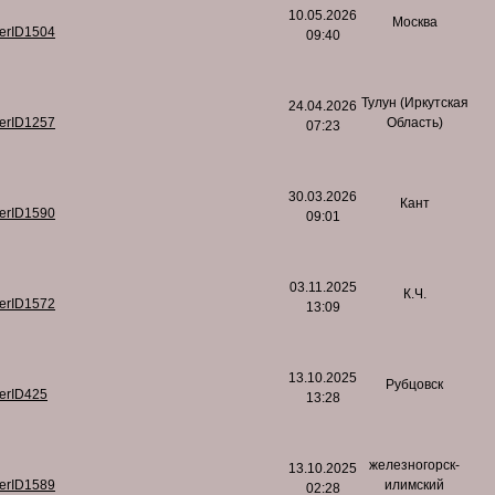
10.05.2026
Москва
serID1504
09:40
Тулун (Иркутская
24.04.2026
serID1257
Область)
07:23
30.03.2026
Кант
serID1590
09:01
03.11.2025
К.Ч.
serID1572
13:09
13.10.2025
Рубцовск
serID425
13:28
железногорск-
13.10.2025
serID1589
илимский
02:28