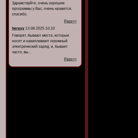
Здравствуйте, очень хорошие
программы у Вас, очень нравятся,
спасибо.
Pass>>
heresy
13.08.2025 10:10
Говорят, бывают места, которые
носят и накапливают огромный
электрический заряд, и, бывает
часто, вы...
Pass>>