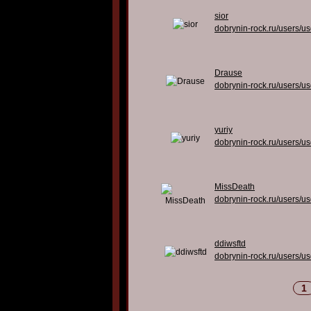
sior
dobrynin-rock.ru/users/u
Drause
dobrynin-rock.ru/users/u
yuriy
dobrynin-rock.ru/users/u
MissDeath
dobrynin-rock.ru/users/u
ddiwsftd
dobrynin-rock.ru/users/u
1