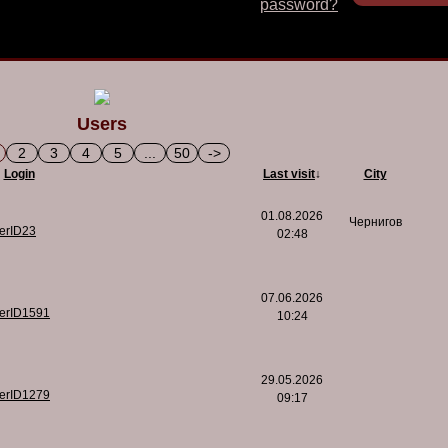
password?
Users
2
3
4
5
...
50
->
Login
Last visit
↓
City
01.08.2026
Чернигов
serID23
02:48
07.06.2026
serID1591
10:24
29.05.2026
serID1279
09:17