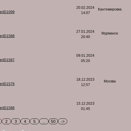
20.02.2024
Кантемировка
serID1099
14:07
27.01.2024
Мурманск
serID1588
20:40
09.01.2024
serID1587
05:20
18.12.2023
Москва
serID1576
12:57
15.12.2023
serID1586
01:45
2
3
4
5
...
50
->