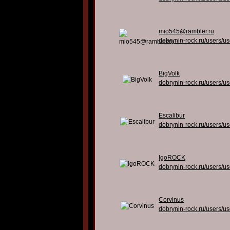
mio545@rambler.ru
dobrynin-rock.ru/users/u
BigVolk
dobrynin-rock.ru/users/u
Escalibur
dobrynin-rock.ru/users/u
IgoROCK
dobrynin-rock.ru/users/u
Corvinus
dobrynin-rock.ru/users/u