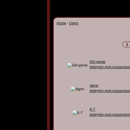
Home
-
Users
1
Girl-genie
dobrynin-rock.ru/users/u
stgrsr
dobrynin-rock.ru/users/u
K-T
dobrynin-rock.ru/users/u