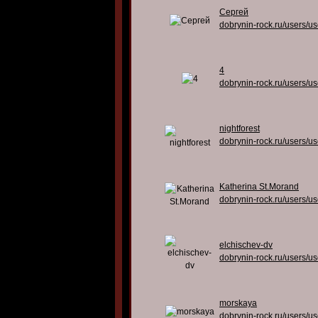
Сергей
dobrynin-rock.ru/users/u
4
dobrynin-rock.ru/users/u
nightforest
dobrynin-rock.ru/users/u
Katherina St.Morand
dobrynin-rock.ru/users/u
elchischev-dv
dobrynin-rock.ru/users/u
morskaya
dobrynin-rock.ru/users/u