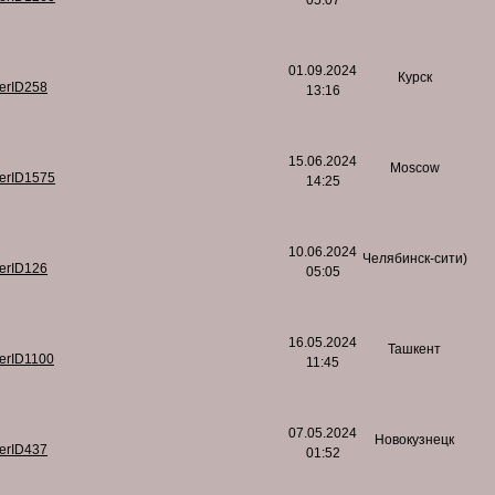
05:07
01.09.2024
Курск
serID258
13:16
15.06.2024
Moscow
serID1575
14:25
10.06.2024
Челябинск-сити)
serID126
05:05
16.05.2024
Ташкент
serID1100
11:45
07.05.2024
Новокузнецк
serID437
01:52