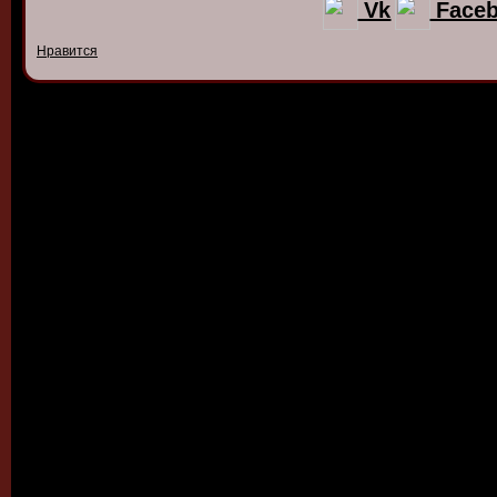
Vk
Face
Нравится