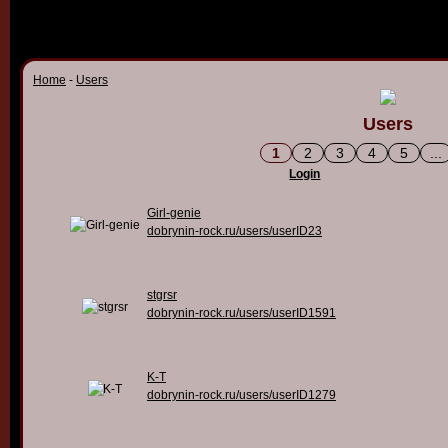
Home
-
Users
Users
1
2
3
4
5
...
Login
Girl-genie
dobrynin-rock.ru/users/userID23
stgrsr
dobrynin-rock.ru/users/userID1591
K-T
dobrynin-rock.ru/users/userID1279