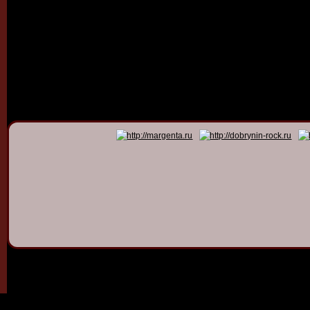
© 2011 - 2026
Dmitry Dob
All rights 