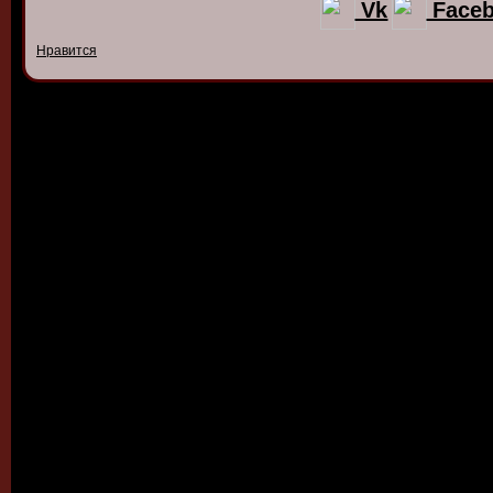
Vk
Face
Нравится