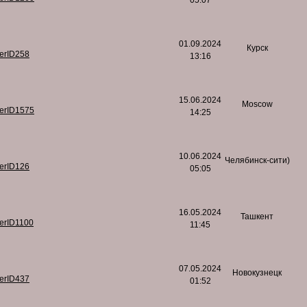
05:07
01.09.2024
Курск
serID258
13:16
15.06.2024
Moscow
serID1575
14:25
10.06.2024
Челябинск-сити)
serID126
05:05
16.05.2024
Ташкент
serID1100
11:45
07.05.2024
Новокузнецк
serID437
01:52