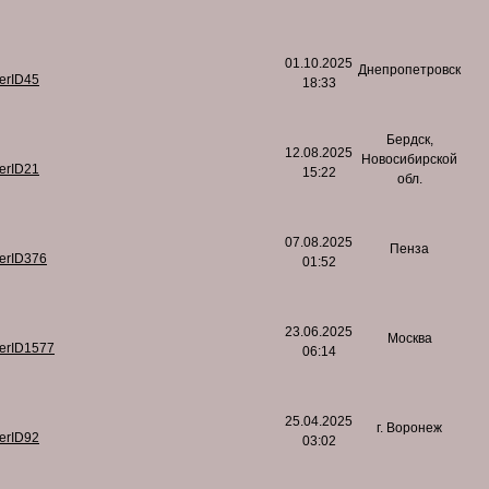
01.10.2025
Днепропетровск
serID45
18:33
Бердск,
12.08.2025
Новосибирской
serID21
15:22
обл.
07.08.2025
Пенза
serID376
01:52
23.06.2025
Москва
serID1577
06:14
25.04.2025
г. Воронеж
serID92
03:02