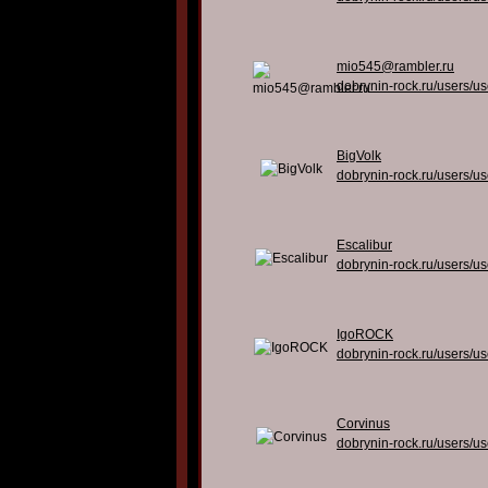
mio545@rambler.ru
dobrynin-rock.ru/users/u
BigVolk
dobrynin-rock.ru/users/u
Escalibur
dobrynin-rock.ru/users/u
IgoROCK
dobrynin-rock.ru/users/u
Corvinus
dobrynin-rock.ru/users/u