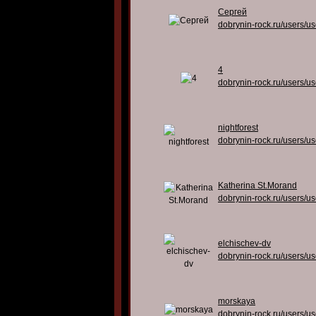
Сергей
dobrynin-rock.ru/users/u
4
dobrynin-rock.ru/users/u
nightforest
dobrynin-rock.ru/users/u
Katherina St.Morand
dobrynin-rock.ru/users/u
elchischev-dv
dobrynin-rock.ru/users/u
morskaya
dobrynin-rock.ru/users/u