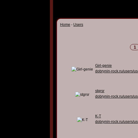
Home
-
Users
1
Girl-genie
dobrynin-rock.ru/users/u
stgrsr
dobrynin-rock.ru/users/u
K-T
dobrynin-rock.ru/users/u