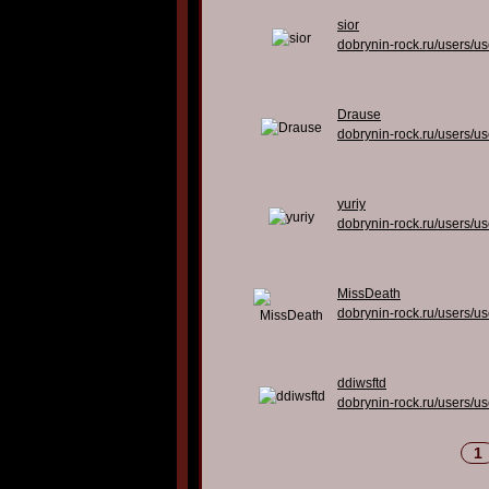
sior
dobrynin-rock.ru/users/u
Drause
dobrynin-rock.ru/users/u
yuriy
dobrynin-rock.ru/users/u
MissDeath
dobrynin-rock.ru/users/u
ddiwsftd
dobrynin-rock.ru/users/u
1