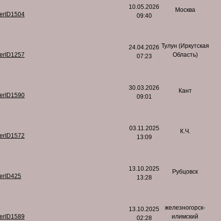
10.05.2026
Москва
serID1504
09:40
Тулун (Иркутская
24.04.2026
serID1257
Область)
07:23
30.03.2026
Кант
serID1590
09:01
03.11.2025
К.Ч.
serID1572
13:09
13.10.2025
Рубцовск
serID425
13:28
железногорск-
13.10.2025
serID1589
илимский
02:28