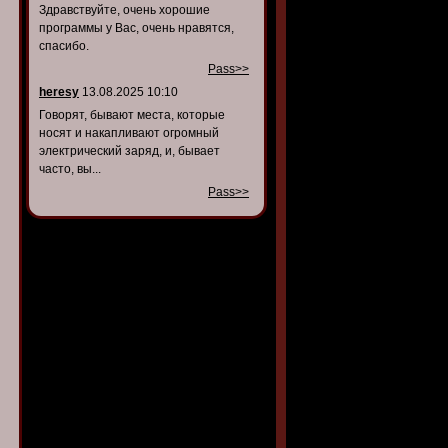
Здравствуйте, очень хорошие
программы у Вас, очень нравятся,
спасибо.
Pass>>
heresy
13.08.2025 10:10
Говорят, бывают места, которые
носят и накапливают огромный
электрический заряд, и, бывает
часто, вы...
Pass>>