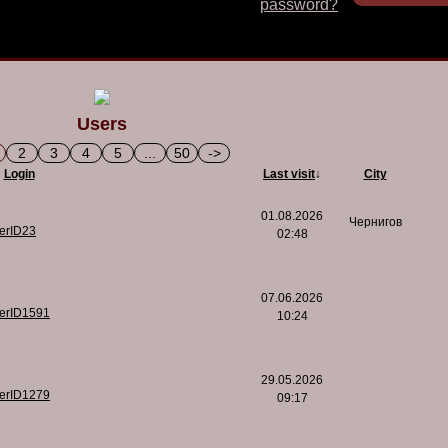
password?
Users
2
3
4
5
...
50
->
Login
Last visit
↓
City
01.08.2026
Чернигов
serID23
02:48
07.06.2026
serID1591
10:24
29.05.2026
serID1279
09:17