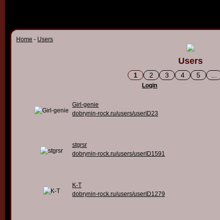
Home
-
Users
Users
1
2
3
4
5
...
Login
Girl-genie
dobrynin-rock.ru/users/userID23
stgrsr
dobrynin-rock.ru/users/userID1591
K-T
dobrynin-rock.ru/users/userID1279