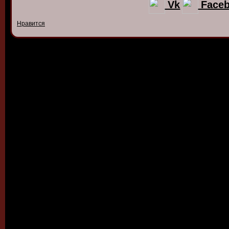
Vk
Face
Нравится