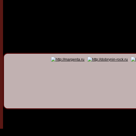
© 2011 - 2026
Dmitry Dob
All rights 