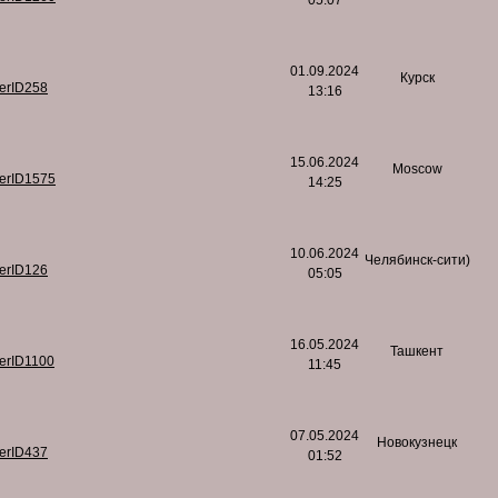
05:07
01.09.2024
Курск
serID258
13:16
15.06.2024
Moscow
serID1575
14:25
10.06.2024
Челябинск-сити)
serID126
05:05
16.05.2024
Ташкент
serID1100
11:45
07.05.2024
Новокузнецк
serID437
01:52