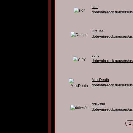
sior
dobrynin-rock.ru/users/u
Drause
dobrynin-rock.ru/users/u
yuriy
dobrynin-rock.ru/users/u
MissDeath
dobrynin-rock.ru/users/u
ddiwsftd
dobrynin-rock.ru/users/u
1