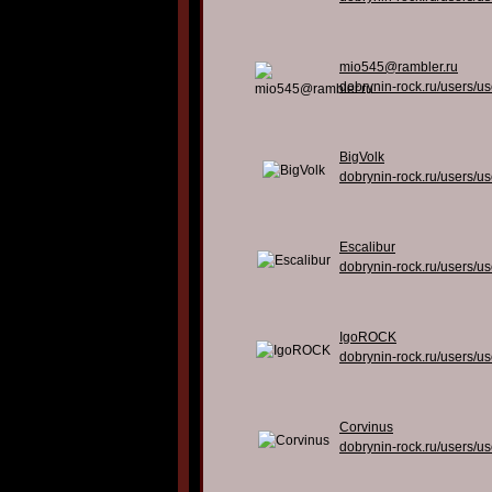
mio545@rambler.ru
dobrynin-rock.ru/users/u
BigVolk
dobrynin-rock.ru/users/u
Escalibur
dobrynin-rock.ru/users/u
IgoROCK
dobrynin-rock.ru/users/u
Corvinus
dobrynin-rock.ru/users/u