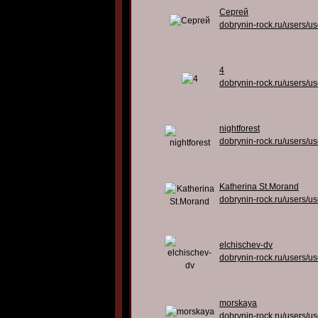
Сергей
dobrynin-rock.ru/users/u
4
dobrynin-rock.ru/users/u
nightforest
dobrynin-rock.ru/users/u
Katherina St.Morand
dobrynin-rock.ru/users/u
elchischev-dv
dobrynin-rock.ru/users/u
morskaya
dobrynin-rock.ru/users/u