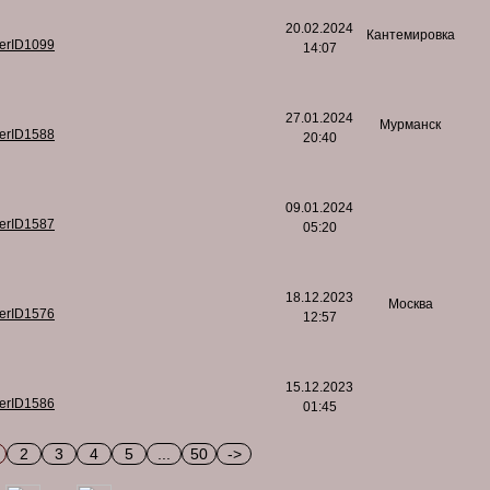
20.02.2024
Кантемировка
serID1099
14:07
27.01.2024
Мурманск
serID1588
20:40
09.01.2024
serID1587
05:20
18.12.2023
Москва
serID1576
12:57
15.12.2023
serID1586
01:45
2
3
4
5
...
50
->