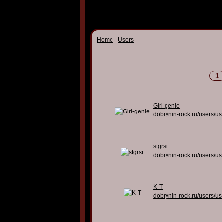
Home
-
Users
1
Girl-genie
dobrynin-rock.ru/users/u
stgrsr
dobrynin-rock.ru/users/u
K-T
dobrynin-rock.ru/users/u