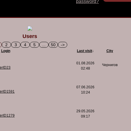
password?
Users
2
3
4
5
...
50
->
Login
Last visit
↓
City
01.08.2026
Чернигов
serID23
02:48
07.06.2026
serID1591
10:24
29.05.2026
serID1279
09:17