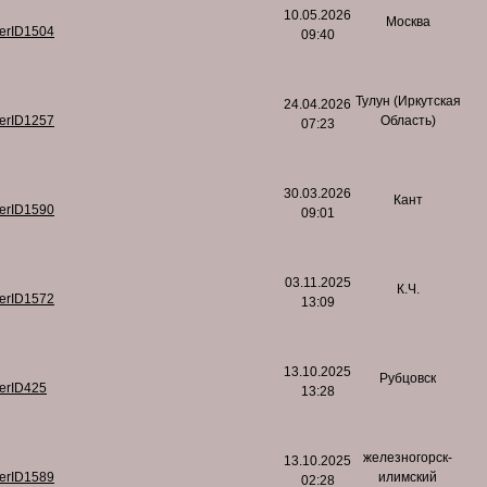
10.05.2026
Москва
serID1504
09:40
Тулун (Иркутская
24.04.2026
serID1257
Область)
07:23
30.03.2026
Кант
serID1590
09:01
03.11.2025
К.Ч.
serID1572
13:09
13.10.2025
Рубцовск
serID425
13:28
железногорск-
13.10.2025
serID1589
илимский
02:28