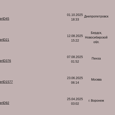
01.10.2025
Днепропетровск
serID45
18:33
Бердск,
12.08.2025
Новосибирской
serID21
15:22
обл.
07.08.2025
Пенза
serID376
01:52
23.06.2025
Москва
serID1577
06:14
25.04.2025
г. Воронеж
serID92
03:02