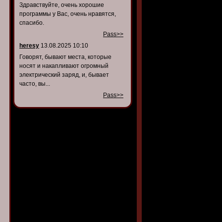
Здравствуйте, очень хорошие
программы у Вас, очень нравятся,
спасибо.
Pass>>
heresy
13.08.2025 10:10
Говорят, бывают места, которые
носят и накапливают огромный
электрический заряд, и, бывает
часто, вы...
Pass>>