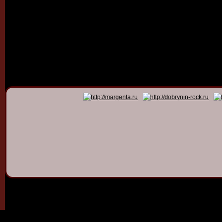
© 2011 - 2026
Dmitry Dob
All rights 