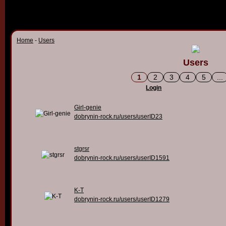
Home
-
Users
Users
1
2
3
4
5
...
Login
Girl-genie
dobrynin-rock.ru/users/userID23
stgrsr
dobrynin-rock.ru/users/userID1591
K-T
dobrynin-rock.ru/users/userID1279