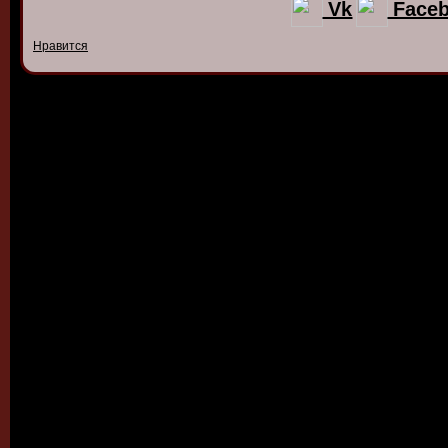
Vk
Face
Нравится