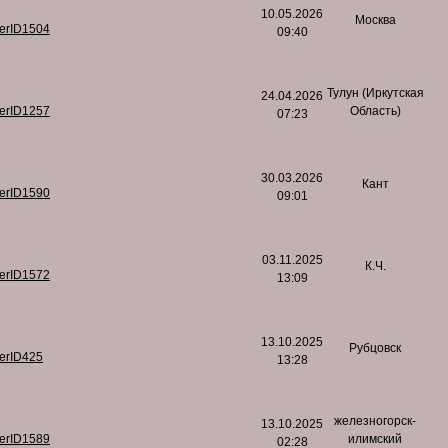
10.05.2026
Москва
serID1504
09:40
Тулун (Иркутская
24.04.2026
serID1257
Область)
07:23
30.03.2026
Кант
serID1590
09:01
03.11.2025
К.Ч.
serID1572
13:09
13.10.2025
Рубцовск
serID425
13:28
железногорск-
13.10.2025
serID1589
илимский
02:28