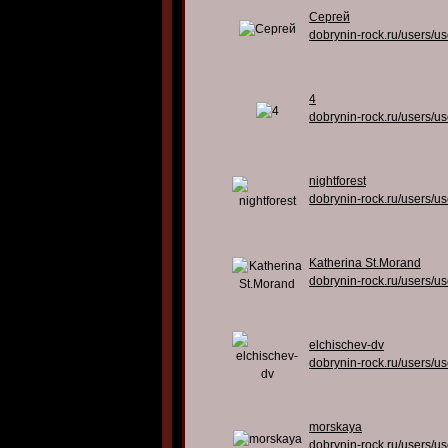
Сергей
dobrynin-rock.ru/users/u
4
dobrynin-rock.ru/users/u
nightforest
dobrynin-rock.ru/users/u
Katherina St.Morand
dobrynin-rock.ru/users/u
elchischev-dv
dobrynin-rock.ru/users/u
morskaya
dobrynin-rock.ru/users/u