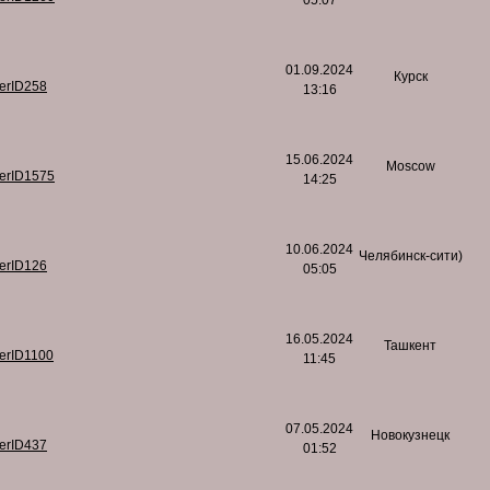
05:07
01.09.2024
Курск
serID258
13:16
15.06.2024
Moscow
serID1575
14:25
10.06.2024
Челябинск-сити)
serID126
05:05
16.05.2024
Ташкент
serID1100
11:45
07.05.2024
Новокузнецк
serID437
01:52