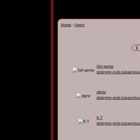
Home
-
Users
1
Girl-genie
dobrynin-rock.ru/users/u
stgrsr
dobrynin-rock.ru/users/u
K-T
dobrynin-rock.ru/users/u