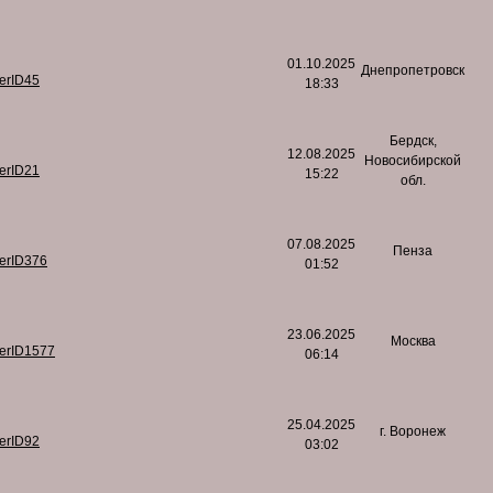
01.10.2025
Днепропетровск
serID45
18:33
Бердск,
12.08.2025
Новосибирской
serID21
15:22
обл.
07.08.2025
Пенза
serID376
01:52
23.06.2025
Москва
serID1577
06:14
25.04.2025
г. Воронеж
serID92
03:02