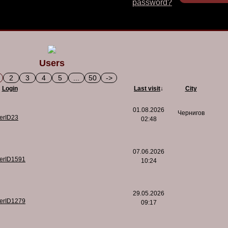
password?
Users
2
3
4
5
...
50
->
Login
Last visit
↓
City
01.08.2026
Чернигов
serID23
02:48
07.06.2026
serID1591
10:24
29.05.2026
serID1279
09:17