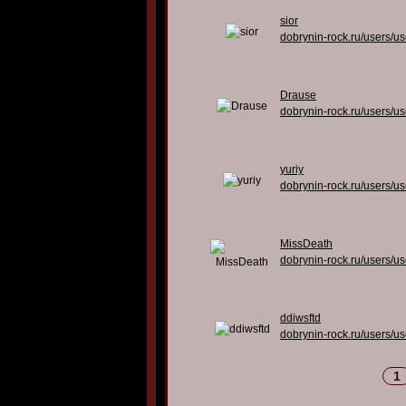
sior
dobrynin-rock.ru/users/u
Drause
dobrynin-rock.ru/users/u
yuriy
dobrynin-rock.ru/users/u
MissDeath
dobrynin-rock.ru/users/u
ddiwsftd
dobrynin-rock.ru/users/u
1