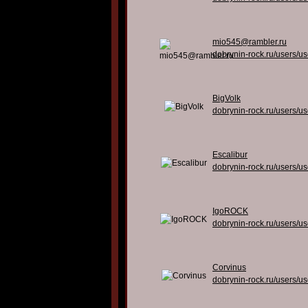
mio545@rambler.ru
dobrynin-rock.ru/users/u
BigVolk
dobrynin-rock.ru/users/u
Escalibur
dobrynin-rock.ru/users/u
IgoROCK
dobrynin-rock.ru/users/u
Corvinus
dobrynin-rock.ru/users/u