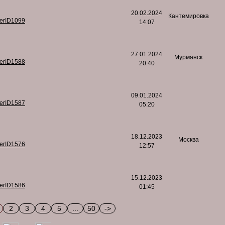
20.02.2024
Кантемировка
serID1099
14:07
27.01.2024
Мурманск
serID1588
20:40
09.01.2024
serID1587
05:20
18.12.2023
Москва
serID1576
12:57
15.12.2023
serID1586
01:45
2
3
4
5
...
50
->