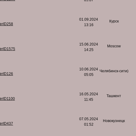
05:07
01.09.2024
Курск
serID258
13:16
15.06.2024
Moscow
serID1575
14:25
10.06.2024
Челябинск-сити)
serID126
05:05
16.05.2024
Ташкент
serID1100
11:45
07.05.2024
Новокузнецк
serID437
01:52