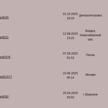
01.10.2025
Днепропетровск
serID45
18:33
Бердск,
12.08.2025
Новосибирской
serID21
15:22
обл.
07.08.2025
Пенза
serID376
01:52
23.06.2025
Москва
serID1577
06:14
25.04.2025
г. Воронеж
serID92
03:02