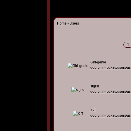
Home
-
Users
1
Girl-genie
dobrynin-rock.ru/users/u
stgrsr
dobrynin-rock.ru/users/u
K-T
dobrynin-rock.ru/users/u