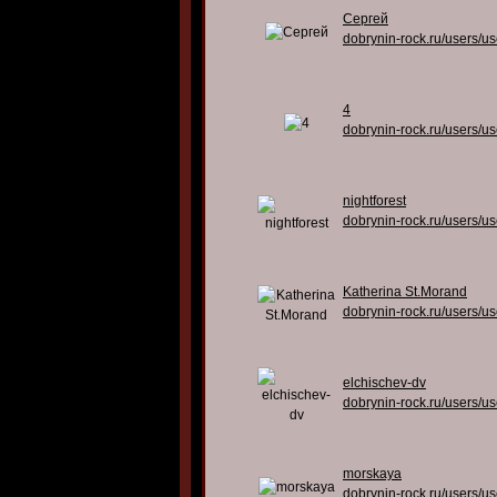
Сергей
dobrynin-rock.ru/users/u
4
dobrynin-rock.ru/users/u
nightforest
dobrynin-rock.ru/users/u
Katherina St.Morand
dobrynin-rock.ru/users/u
elchischev-dv
dobrynin-rock.ru/users/u
morskaya
dobrynin-rock.ru/users/u