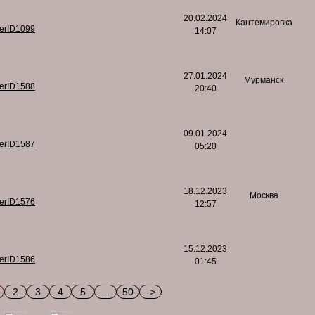
20.02.2024
Кантемировка
serID1099
14:07
27.01.2024
Мурманск
serID1588
20:40
09.01.2024
serID1587
05:20
18.12.2023
Москва
serID1576
12:57
15.12.2023
serID1586
01:45
2
3
4
5
...
50
->