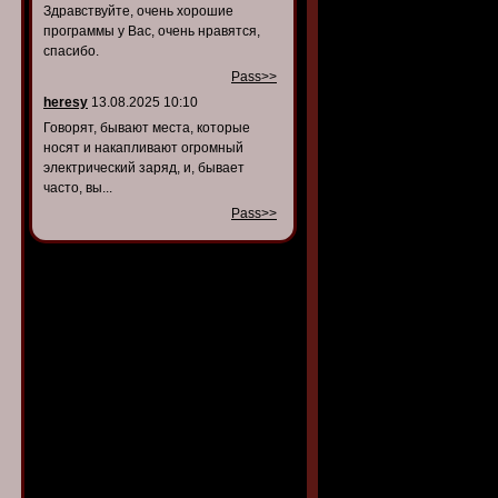
Здравствуйте, очень хорошие
программы у Вас, очень нравятся,
спасибо.
Pass>>
heresy
13.08.2025 10:10
Говорят, бывают места, которые
носят и накапливают огромный
электрический заряд, и, бывает
часто, вы...
Pass>>