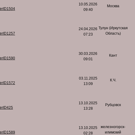
10.05.2026
Москва
serID1504
09:40
Тулун (Иркутская
24.04.2026
serID1257
Область)
07:23
30.03.2026
Кант
serID1590
09:01
03.11.2025
К.Ч.
serID1572
13:09
13.10.2025
Рубцовск
serID425
13:28
железногорск-
13.10.2025
serID1589
илимский
02:28