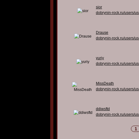
sior
dobrynin-rock.ru/users/u
Drause
dobrynin-rock.ru/users/u
yuriy
dobrynin-rock.ru/users/u
MissDeath
dobrynin-rock.ru/users/u
ddiwsftd
dobrynin-rock.ru/users/u
1