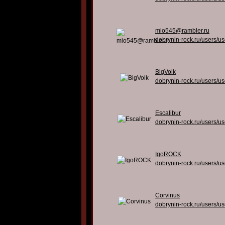
mio545@rambler.ru
dobrynin-rock.ru/users/u
BigVolk
dobrynin-rock.ru/users/u
Escalibur
dobrynin-rock.ru/users/u
IgoROCK
dobrynin-rock.ru/users/u
Corvinus
dobrynin-rock.ru/users/u