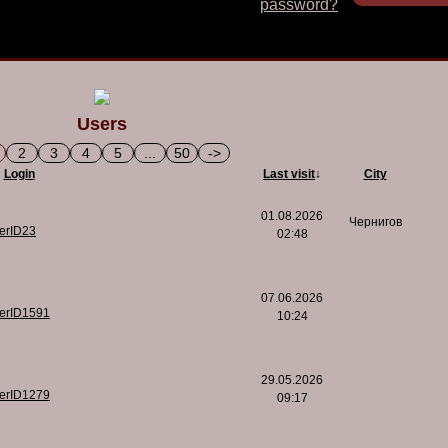
password?
Users
2
3
4
5
...
50
->
Login
Last visit
↓
City
01.08.2026
Чернигов
serID23
02:48
07.06.2026
serID1591
10:24
29.05.2026
serID1279
09:17