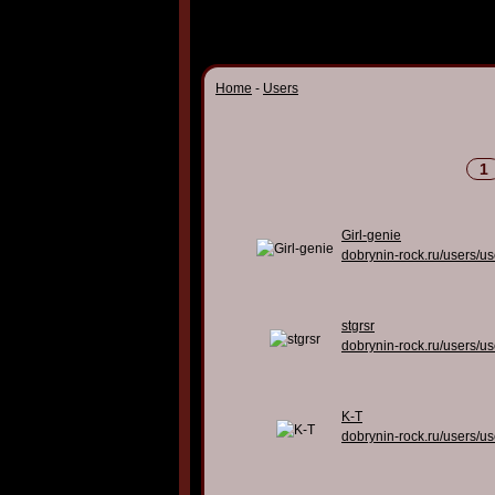
Home
-
Users
1
Girl-genie
dobrynin-rock.ru/users/u
stgrsr
dobrynin-rock.ru/users/u
K-T
dobrynin-rock.ru/users/u