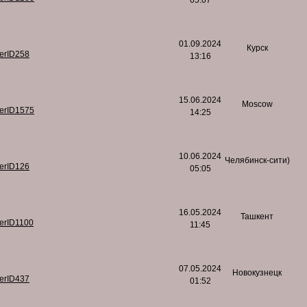
05:07
01.09.2024
Курск
serID258
13:16
15.06.2024
Moscow
serID1575
14:25
10.06.2024
Челябинск-сити)
serID126
05:05
16.05.2024
Ташкент
serID1100
11:45
07.05.2024
Новокузнецк
serID437
01:52