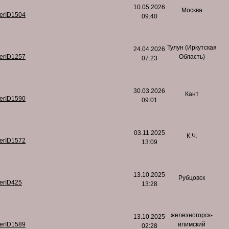
10.05.2026
Москва
serID1504
09:40
Тулун (Иркутская
24.04.2026
serID1257
Область)
07:23
30.03.2026
Кант
serID1590
09:01
03.11.2025
К.Ч.
serID1572
13:09
13.10.2025
Рубцовск
serID425
13:28
железногорск-
13.10.2025
serID1589
илимский
02:28