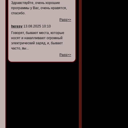
Здравствуйте, очень хорошие
программы у Вас, очень нравятся,
спасибо.
Pass>>
heresy
13.08.2025 10:10
Говорят, бывают места, которые
носят и накапливают огромный
электрический заряд, и, бывает
часто, вы...
Pass>>