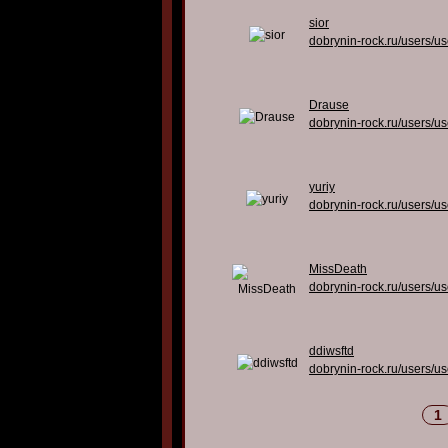
sior
dobrynin-rock.ru/users/u
Drause
dobrynin-rock.ru/users/u
yuriy
dobrynin-rock.ru/users/u
MissDeath
dobrynin-rock.ru/users/u
ddiwsftd
dobrynin-rock.ru/users/u
1