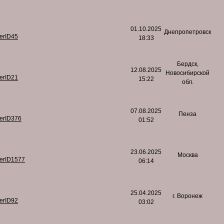
01.10.2025
Днепропетровск
serID45
18:33
Бердск,
12.08.2025
Новосибирской
serID21
15:22
обл.
07.08.2025
Пенза
serID376
01:52
23.06.2025
Москва
serID1577
06:14
25.04.2025
г. Воронеж
serID92
03:02