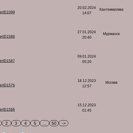
20.02.2024
Кантемировка
serID1099
14:07
27.01.2024
Мурманск
serID1588
20:40
09.01.2024
serID1587
05:20
18.12.2023
Москва
serID1576
12:57
15.12.2023
serID1586
01:45
2
3
4
5
...
50
->