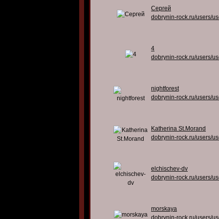
Сергей
dobrynin-rock.ru/users/u
4
dobrynin-rock.ru/users/u
nightforest
dobrynin-rock.ru/users/u
Katherina St.Morand
dobrynin-rock.ru/users/u
elchischev-dv
dobrynin-rock.ru/users/u
morskaya
dobrynin-rock.ru/users/u