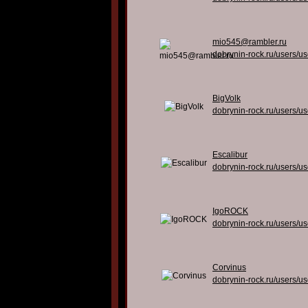
mio545@rambler.ru
dobrynin-rock.ru/users/u
BigVolk
dobrynin-rock.ru/users/u
Escalibur
dobrynin-rock.ru/users/u
IgoROCK
dobrynin-rock.ru/users/u
Corvinus
dobrynin-rock.ru/users/u