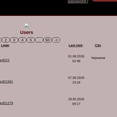
password?
Users
2
3
4
5
...
50
->
Login
Last visit
↓
City
01.08.2026
Чернигов
serID23
02:48
07.06.2026
serID1591
10:24
29.05.2026
serID1279
09:17