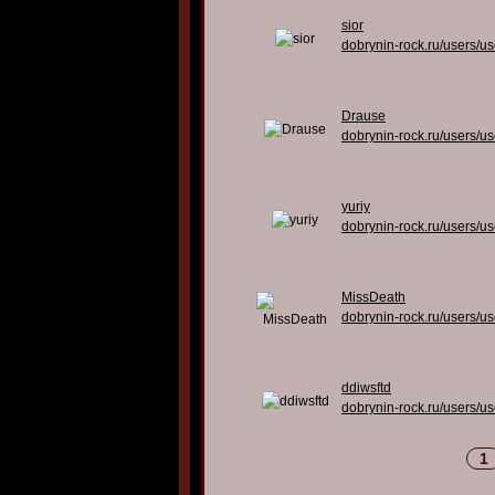
sior
dobrynin-rock.ru/users/u
Drause
dobrynin-rock.ru/users/u
yuriy
dobrynin-rock.ru/users/u
MissDeath
dobrynin-rock.ru/users/u
ddiwsftd
dobrynin-rock.ru/users/u
1