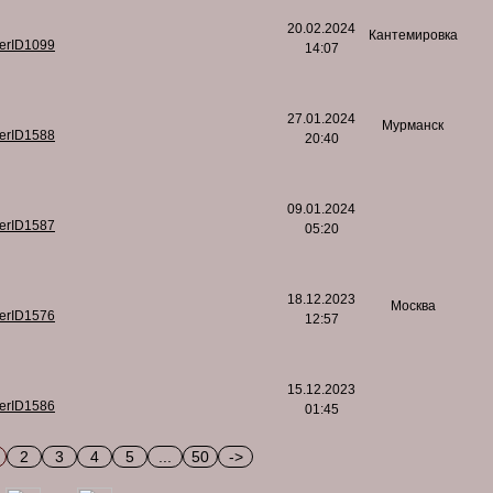
20.02.2024
Кантемировка
serID1099
14:07
27.01.2024
Мурманск
serID1588
20:40
09.01.2024
serID1587
05:20
18.12.2023
Москва
serID1576
12:57
15.12.2023
serID1586
01:45
2
3
4
5
...
50
->