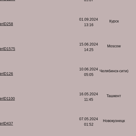
05:07
01.09.2024
Курск
serID258
13:16
15.06.2024
Moscow
serID1575
14:25
10.06.2024
Челябинск-сити)
serID126
05:05
16.05.2024
Ташкент
serID1100
11:45
07.05.2024
Новокузнецк
serID437
01:52