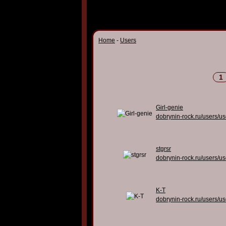
Home
-
Users
1
Girl-genie
dobrynin-rock.ru/users/u
stgrsr
dobrynin-rock.ru/users/u
K-T
dobrynin-rock.ru/users/u