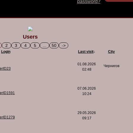
password?
Users
2
3
4
5
...
50
->
Login
Last visit
↓
City
01.08.2026
Чернигов
serID23
02:48
07.06.2026
serID1591
10:24
29.05.2026
serID1279
09:17