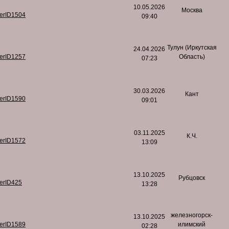
10.05.2026
Москва
serID1504
09:40
Тулун (Иркутская
24.04.2026
serID1257
Область)
07:23
30.03.2026
Кант
serID1590
09:01
03.11.2025
К.Ч.
serID1572
13:09
13.10.2025
Рубцовск
serID425
13:28
железногорск-
13.10.2025
serID1589
илимский
02:28