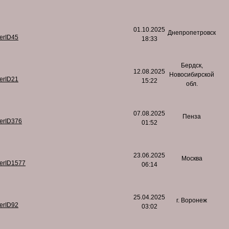
01.10.2025
Днепропетровск
serID45
18:33
Бердск,
12.08.2025
Новосибирской
serID21
15:22
обл.
07.08.2025
Пенза
serID376
01:52
23.06.2025
Москва
serID1577
06:14
25.04.2025
г. Воронеж
serID92
03:02