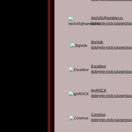
mio545@rambler.ru
dobrynin-rock.ru/users/u
BigVolk
dobrynin-rock.ru/users/u
Escalibur
dobrynin-rock.ru/users/u
IgoROCK
dobrynin-rock.ru/users/u
Corvinus
dobrynin-rock.ru/users/u