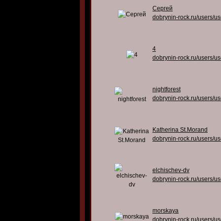
Сергей
dobrynin-rock.ru/users/u
4
dobrynin-rock.ru/users/u
nightforest
dobrynin-rock.ru/users/u
Katherina St.Morand
dobrynin-rock.ru/users/u
elchischev-dv
dobrynin-rock.ru/users/u
morskaya
dobrynin-rock.ru/users/u