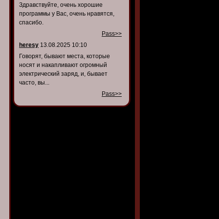
Здравствуйте, очень хорошие
программы у Вас, очень нравятся,
спасибо.
Pass>>
heresy
13.08.2025 10:10
Говорят, бывают места, которые
носят и накапливают огромный
электрический заряд, и, бывает
часто, вы...
Pass>>