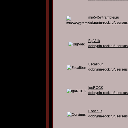
mio545@rambler.ru
dobrynin-rock.ru/users/u
BigVolk
dobrynin-rock.ru/users/u
Escalibur
dobrynin-rock.ru/users/u
IgoROCK
dobrynin-rock.ru/users/u
Corvinus
dobrynin-rock.ru/users/u