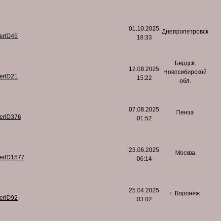
01.10.2025
Днепропетровск
serID45
18:33
Бердск,
12.08.2025
Новосибирской
serID21
15:22
обл.
07.08.2025
Пенза
serID376
01:52
23.06.2025
Москва
serID1577
06:14
25.04.2025
г. Воронеж
serID92
03:02