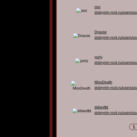
sior
dobrynin-rock.ru/users/u
Drause
dobrynin-rock.ru/users/u
yuriy
dobrynin-rock.ru/users/u
MissDeath
dobrynin-rock.ru/users/u
ddiwsftd
dobrynin-rock.ru/users/u
1