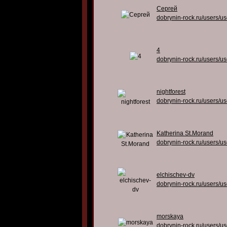
Сергей
dobrynin-rock.ru/users/u
4
dobrynin-rock.ru/users/u
nightforest
dobrynin-rock.ru/users/u
Katherina St.Morand
dobrynin-rock.ru/users/u
elchischev-dv
dobrynin-rock.ru/users/u
morskaya
dobrynin-rock.ru/users/u