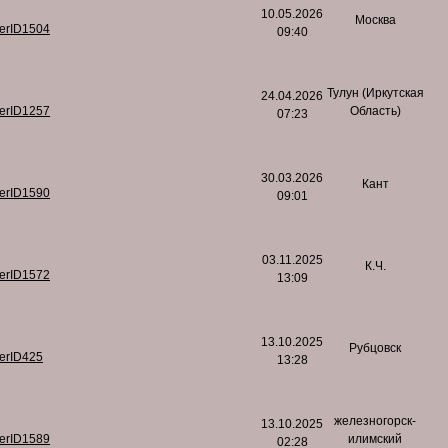
10.05.2026
Москва
serID1504
09:40
Тулун (Иркутская
24.04.2026
serID1257
Область)
07:23
30.03.2026
Кант
serID1590
09:01
03.11.2025
К.Ч.
serID1572
13:09
13.10.2025
Рубцовск
serID425
13:28
железногорск-
13.10.2025
serID1589
илимский
02:28