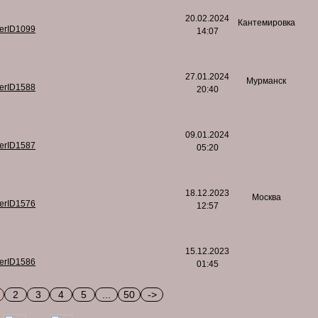
20.02.2024
Кантемировка
serID1099
14:07
27.01.2024
Мурманск
serID1588
20:40
09.01.2024
serID1587
05:20
18.12.2023
Москва
serID1576
12:57
15.12.2023
serID1586
01:45
2
3
4
5
...
50
->