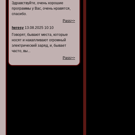
Здравствуйте, очень хорошие
программы у Вас, очень нравятся,
спасибо.
Pass>>
heresy
13.08.2025 10:10
Говорят, бывают места, которые
носят и накапливают огромный
электрический заряд, и, бывает
часто, вы...
Pass>>