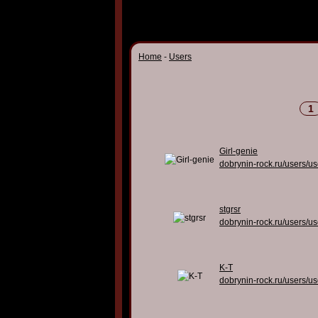
Home
-
Users
1
Girl-genie
dobrynin-rock.ru/users/u
stgrsr
dobrynin-rock.ru/users/u
K-T
dobrynin-rock.ru/users/u