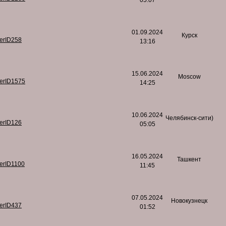
05:07
01.09.2024
Курск
serID258
13:16
15.06.2024
Moscow
serID1575
14:25
10.06.2024
Челябинск-сити)
serID126
05:05
16.05.2024
Ташкент
serID1100
11:45
07.05.2024
Новокузнецк
serID437
01:52