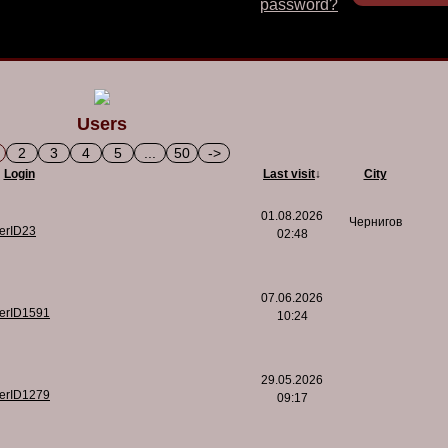
password?
Users
2
3
4
5
...
50
->
Login
Last visit
↓
City
01.08.2026
Чернигов
serID23
02:48
07.06.2026
serID1591
10:24
29.05.2026
serID1279
09:17