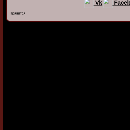
Vk
Face
Нравится