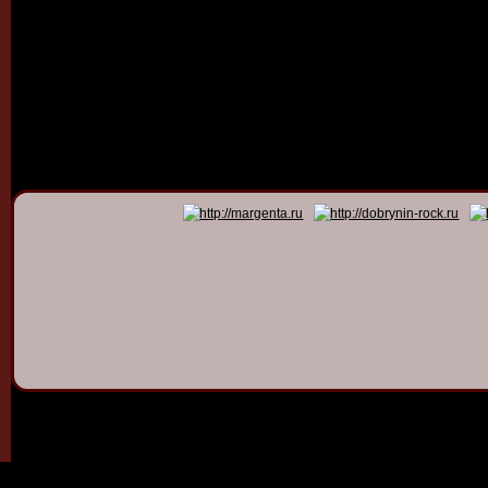
© 2011 - 2026
Dmitry Dob
All rights 