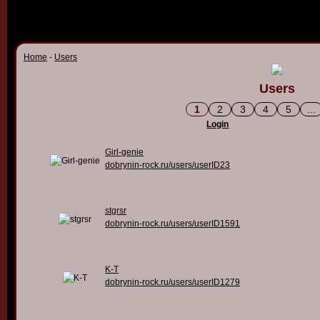
Home
-
Users
Users
1
2
3
4
5
...
Login
Girl-genie
dobrynin-rock.ru/users/userID23
stgrsr
dobrynin-rock.ru/users/userID1591
K-T
dobrynin-rock.ru/users/userID1279