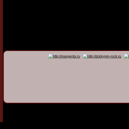
© 2011 - 2026
Dmitry Dob
All rights 