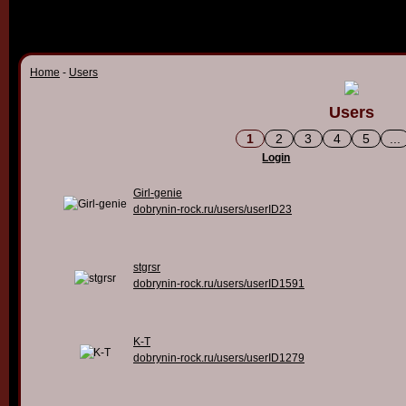
Home
-
Users
Users
1
2
3
4
5
...
Login
Girl-genie
dobrynin-rock.ru/users/userID23
stgrsr
dobrynin-rock.ru/users/userID1591
K-T
dobrynin-rock.ru/users/userID1279