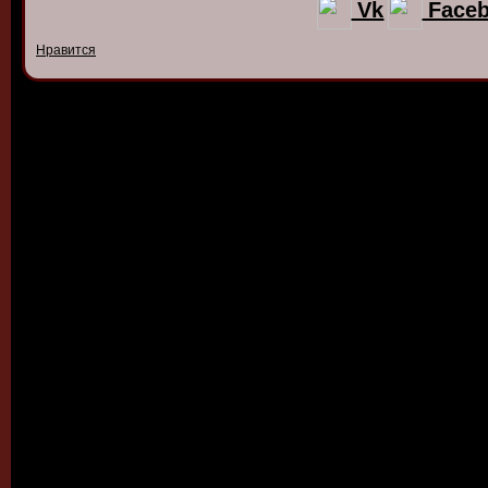
Vk
Face
Нравится